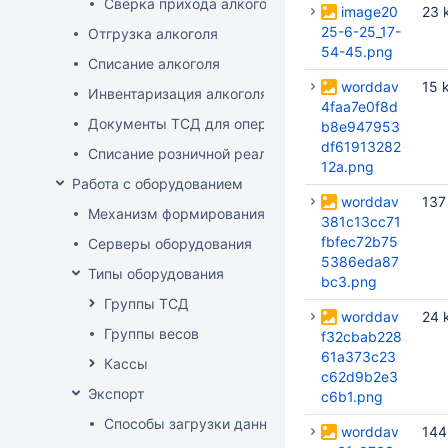
Сверка прихода алкоголя на ТСД
image20
23 
25-6-25_17-
Отгрузка алкоголя
54-45.png
Списание алкоголя
worddav
15 
Инвентаризация алкоголя
4faa7e0f8d
Документы ТСД для операций с алкоголем
b8e947953
df61913282
Списание розничной реализации алкоголя
12a.png
Работа с оборудованием
worddav
137
Механизм формирования стоп-листа
381c13cc71
fbfec72b75
Серверы оборудования
5386eda87
Типы оборудования
bc3.png
Группы ТСД
worddav
24 
Группы весов
f32cbab228
61a373c23
Кассы
c62d9b2e3
Экспорт
c6b1.png
Способы загрузки данных в оборудование
worddav
144