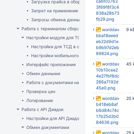
ca6fc0763
Загрузка прайса в оборудование
3f89f8f3c4
Запрет на применение скидок
838a28b73
fb29.png
Запросы обмена данными
Работа с терминалом сбора данных (ТСД)
worddav
9 k
bba18eeed
Настройки модуля для ТСД
eb22d9d1e
Настройки для ТСД в системе
b9b97d2eb
89824.png
Настройки мобильного приложения
worddav
45 
Интерфейс приложения
10b10cea2
Обмен данными
4e27fbf8dc
286a7192d
Работа с документами на ТСД
45e0.png
Проверка цен
worddav
20 
Логирование
b418eb8af
Работа с API Диадок
b6d84c74c
17b25d2b0
Настройки для API Диадок
84636.png
Обмен документами
worddav
25 