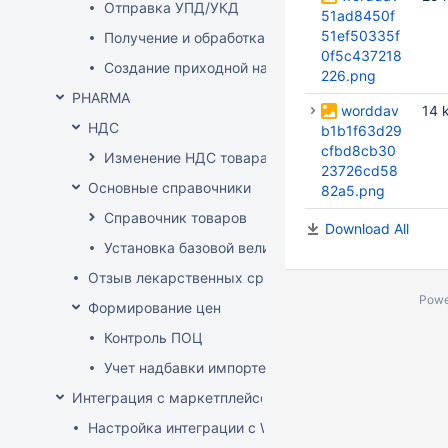
Отправка УПД/УКД
51ad8450f
51ef50335f
Получение и обработка УПД/УКД
0f5c437218
Создание приходной накладной на основании до
226.png
PHARMA
worddav
14 
НДС
b1b1f63d29
cfbd8cb30
Изменение НДС товара
23726cd58
Основные справочники
82a5.png
Справочник товаров
Download All
Установка базовой величины
Отзыв лекарственных средств из продажи
Powe
Формирование цен
Контроль ПОЦ
Учет надбавки импортера в расценке (по постан
Интеграция с маркетплейсом Wildberries
Настройка интеграции с WB API