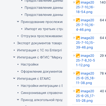
Предоставление данных по остаткам (инвентари
image20
140
25-7-10_16-
Предоставление данных о ввозе
18-54.png
Предоставление данных о произведенных прос
image20
64 
Приходование прослеживаемого товара
25-7-10_16-
Импорт из третьих стран (не ЕАЭС)
4-46.png
Отгрузка прослеживаемого товара
image20
64 
25-7-10_15-
Экспорт документов товародвижения
39-46.png
Интеграция с 1С по EnterpriseData
image20
29 
Интеграция с ФГИС "Меркурий"
25-7-8_10-5
Настройки
1-12.png
Оформление документов с ВСД
image20
78 
25-6-25_18-
Интеграция с ЕГАИС
11-38.png
Настройки интеграции с ЕГАИС
image20
40 
Синхронизация справочников
25-6-25_17-
Приход алкогольной продукции
55-28.png