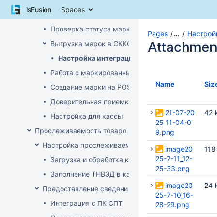
Skip
lsFusion
Spaces
to
Проверка статуса марки на ТСД
content
Проверка статуса марки на приходе
Skip
Pages
…
Настрой
to
Attachmen
Выгрузка марок в СККО при реализации без кас
breadcrumbs
Настройка интеграции с СККО
Skip
to
Работа с маркированным товаром на POS
header
Name
Siz
Создание марки на POS
menu
Skip
Доверительная приемка маркированного товара
to
21-07-20
42 
Настройка для кассы
action
25 11-04-0
menu
Прослеживаемость товаров
9.png
Skip
Настройка прослеживаемости
image20
118
to
25-7-11_12-
quick
Загрузка и обработка кодов ТН ВЭД
25-33.png
search
Заполнение ТНВЭД в карточке товара
image20
24 
Предоставление сведений о прослеживаемых това
25-7-10_16-
Интеграция с ПК СПТ
28-29.png