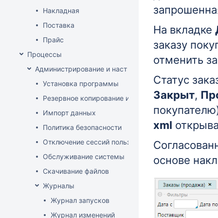
запрошенная
Накладная
Поставка
На вкладке
Прайс
заказу пок
Процессы
отменить з
Администрирование и настройка
Статус зака
Установка программы
Закрыт
,
Пр
Резервное копирование и восстановление базы да
покупателю
Импорт данных
xml
открыва
Политика безопасности
Отключение сессий пользователя
Согласован
Обслуживание системы
основе нак
Скачивание файлов
Журналы
Журнал запусков
Журнал изменений