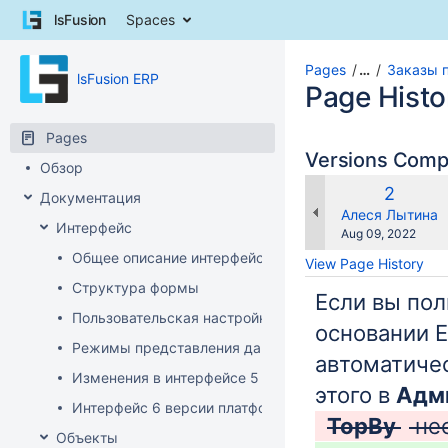
Skip
lsFusion
Spaces
to
content
Skip
Pages
…
Заказы 
lsFusion ERP
to
Page Histo
breadcrumbs
Skip
Pages
to
Versions Com
Обзор
header
menu
Old
2
Документация
Skip
Version
changes.mady.b
Алеся Лытина
Интерфейс
to
Saved
Aug 09, 2022
action
on
Общее описание интерфейса клиента
View Page History
menu
Структура формы
Skip
Если вы пол
to
Пользовательская настройка интерфейса
quick
основании E
Режимы представления данных
search
автоматичес
Изменения в интерфейсе 5 версии платформы
этого в
Адм
Интерфейс 6 версии платформы
TopBy
не
Объекты