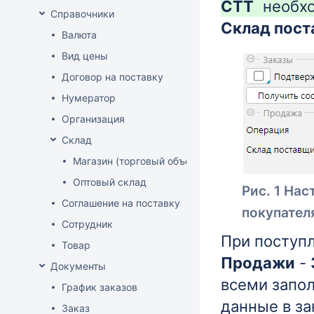
СТТ
необх
Справочники
Склад пос
Валюта
Вид цены
Договор на поставку
Нумератор
Организация
Склад
Магазин (торговый объект)
Оптовый склад
Рис. 1 На
Соглашение на поставку
покупател
Сотрудник
При поступл
Товар
Продажи
-
Документы
всеми запо
График заказов
данные в за
Заказ