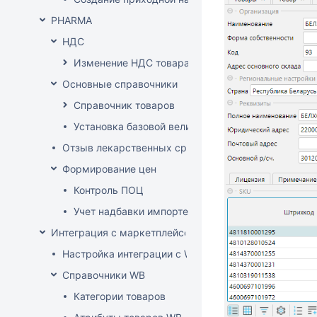
PHARMA
НДС
Изменение НДС товара
Основные справочники
Справочник товаров
Установка базовой величины
Отзыв лекарственных средств из продажи
Формирование цен
Контроль ПОЦ
Учет надбавки импортера в расценке (по постан
Интеграция с маркетплейсом Wildberries
Настройка интеграции с WB API
Справочники WB
Категории товаров