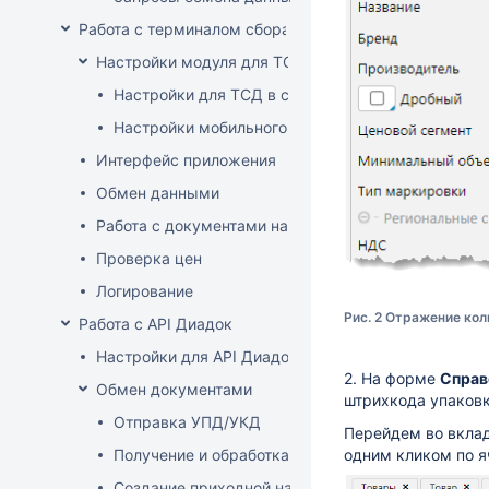
Работа с терминалом сбора данных (ТСД)
Настройки модуля для ТСД
Настройки для ТСД в системе
Настройки мобильного приложения
Интерфейс приложения
Обмен данными
Работа с документами на ТСД
Проверка цен
Логирование
Рис. 2 Отражение кол
Работа с API Диадок
Настройки для API Диадок
2. На форме
Справ
Обмен документами
штрихкода упаковк
Отправка УПД/УКД
Перейдем во вкла
Получение и обработка УПД/УКД
одним кликом по я
Создание приходной накладной на основании до