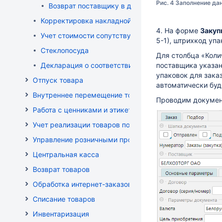
Рис. 4 Заполнение да
Возврат поставщику в других единицах
Корректировка накладной (РФ)
4. На форме
Закуп
Учет стоимости сопутствующих услуг в приходе
5-1), штрихкод уп
Стеклопосуда
Для столбца «Коли
Декларация о соответствии
поставщика указан
упаковок для зака
Отпуск товара
автоматически буде
Внутреннее перемещение товаров
Проводим докумен
Работа с ценниками и этикетками
Учет реализации товаров по кассе
Управление розничными продажами
Центральная касса
Возврат товаров
Обработка интернет-заказов
Списание товаров
Инвентаризация