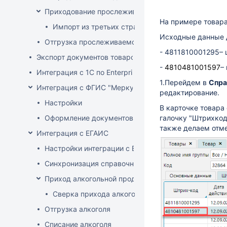
Приходование прослеживаемого товара
На примере товар
Импорт из третьих стран (не ЕАЭС)
Исходные данные 
Отгрузка прослеживаемого товара
- 4811810001295– 
Экспорт документов товародвижения
-
4810481001597
–
Интеграция с 1С по EnterpriseData
1.Перейдем в
Спра
Интеграция с ФГИС "Меркурий"
редактирование.
Настройки
В карточке товара
Оформление документов с ВСД
галочку "Штрихкод 
также делаем отмет
Интеграция с ЕГАИС
Настройки интеграции с ЕГАИС
Синхронизация справочников
Приход алкогольной продукции
Сверка прихода алкоголя на ТСД
Отгрузка алкоголя
Списание алкоголя