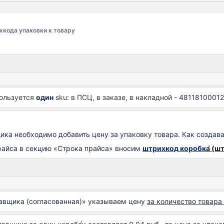
хкода упаковки к товару
ользуется
один
sku: в ПСЦ, в заказе, в накладной -
4811810001
щика необходимо добавить цену за упаковку товара. Как создав
райса в секцию «Строка прайса» вносим
штрихкод коробк
а́ (ш
авщика (согласованная)» указываем цену
за количество товара 