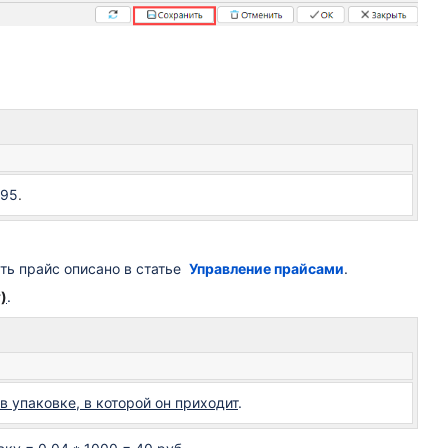
295
.
ать прайс описано в статье
Управление прайсами
.
т)
.
в упаковке, в которой он приходит
.