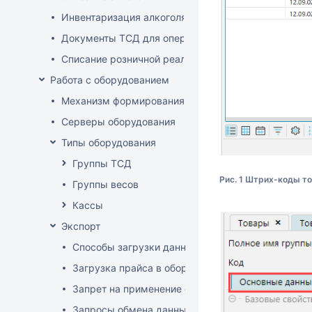
Инвентаризация алкоголя
Документы ТСД для операций с алкоголем
Списание розничной реализации алкоголя
Работа с оборудованием
Механизм формирования стоп-листа
Серверы оборудования
Типы оборудования
Группы ТСД
Рис. 1 Штрих-коды т
Группы весов
Кассы
Экспорт
Способы загрузки данных в оборудование
Загрузка прайса в оборудование
Запрет на применение скидок
Запросы обмена данными