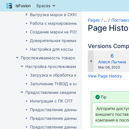
Skip
lsFusion
Spaces
Проверка статуса марки на приходе
to
content
Выгрузка марок в СККО при реализации без кас
Skip
Pages
…
Поставк
Работа с маркированным товаром на POS
to
Page Histo
breadcrumbs
Создание марки на POS
Skip
Доверительная приемка маркированного товара
to
Versions Com
header
Настройка для кассы
menu
Old
6
Прослеживаемость товаров
Skip
Version
changes.mady.b
Алеся Лытина
to
Настройка прослеживаемости
Saved
Mar 06, 2023
action
on
Загрузка и обработка кодов ТН ВЭД
View Page History
menu
Skip
Заполнение ТНВЭД в карточке товара
to
Предоставление сведений о прослеживаемых това
quick
Tip
search
Интеграция с ПК СПТ
Алгоритм доступ
Предоставление данных по остаткам (инвентари
внешнего постав
Предоставление данных о ввозе
компания в посл
Предоставление данных о произведенных прос