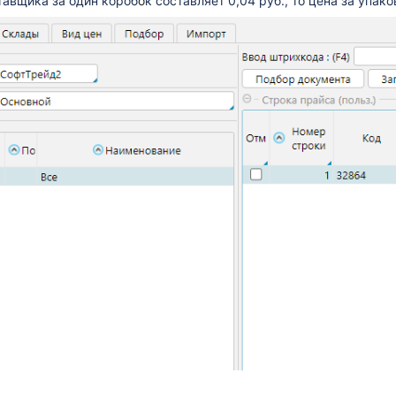
ставщика за один короб
о́
к составляет 0,04 руб., то цена за упако
люты в валюту учета