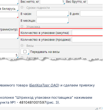
ваемого товара (
БелХозТорг ОАО
) и сделаем привязку
в колонке "Штрихкод упаковки поставщика" нажимаем
пункта №1 -
4810481001597
(рис. 3).