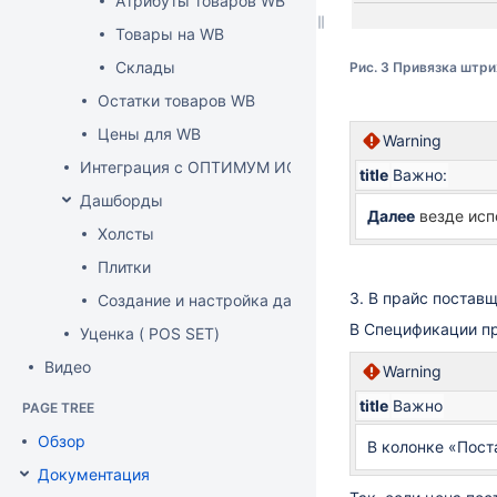
Атрибуты товаров WB
Товары на WB
Склады
Рис. 3 Привязка штри
Остатки товаров WB
Цены для WB
Warning
Интеграция с ОПТИМУМ ИСУМТ
title
Важно:
Дашборды
Далее
везде
исп
Холсты
Плитки
3. В прайс постав
Создание и настройка дашборда
В Спецификации п
Уценка ( POS SET)
Видео
Warning
title
Важно
PAGE TREE
Обзор
В колонке «Пост
Документация