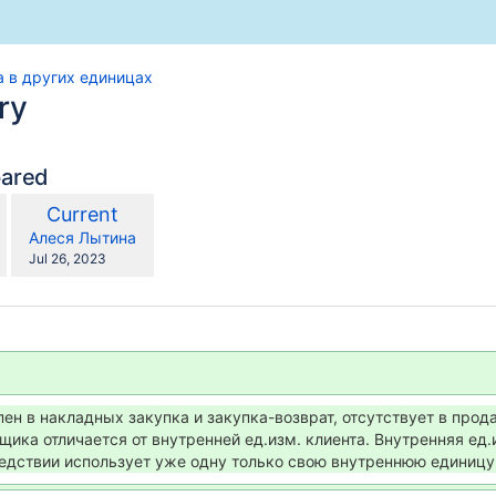
сового оборудования
а в других единицах
ry
 на ТСД
pared
compared
New
Current
with
Version
y.user
changes.mady.by.user
Алеся Лытина
Saved
Jul 26, 2023
on
рах в ПК СПТ
ен в накладных закупка и закупка-возврат, отсутствует в прод
зация)
щика отличается от внутренней ед.изм. клиента. Внутренняя ед.и
едствии использует уже одну только свою внутреннюю единицу
леживаемых товарах