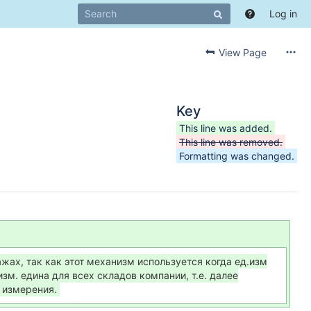
Log in
View Page
Key
This line was added.
This line was removed.
Formatting was changed.
ажах, так как этот механизм используется когда ед.изм
зм. едина для всех складов компании, т.е. далее
 измерения.