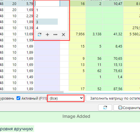
кумента Диадок
Image Added
уровня вручную