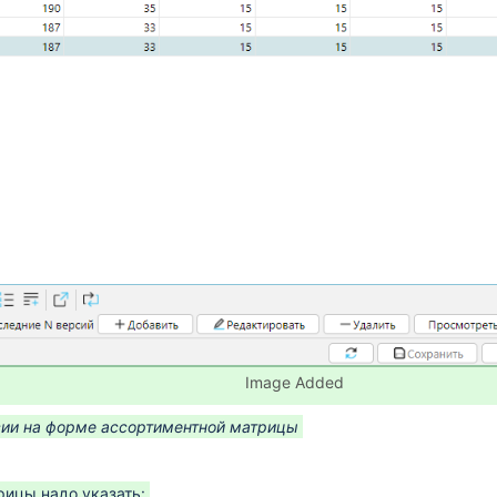
рах в ПК СПТ
зация)
леживаемых товарах
Image Added
сии на форме ассортиментной матрицы
рицы надо указать: