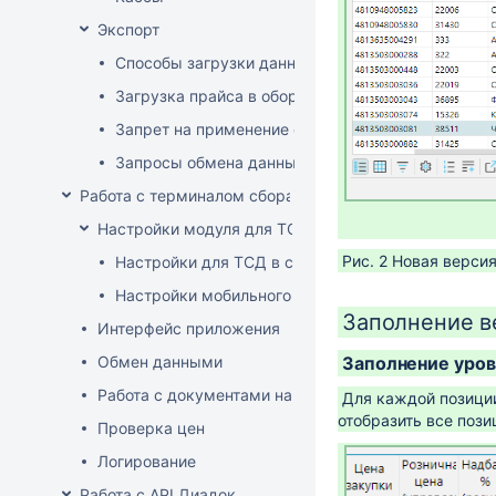
Экспорт
Способы загрузки данных в оборудование
Загрузка прайса в оборудование
Запрет на применение скидок
Запросы обмена данными
Работа с терминалом сбора данных (ТСД)
Настройки модуля для ТСД
Рис. 2 Новая верси
Настройки для ТСД в системе
Настройки мобильного приложения
Заполнение 
Интерфейс приложения
Заполнение уров
Обмен данными
Работа с документами на ТСД
Для каждой позици
отобразить все поз
Проверка цен
Логирование
Работа с API Диадок