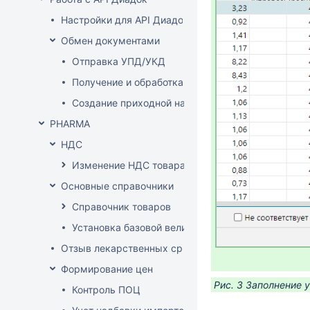
Настройки для API Диадок
Обмен документами
Отправка УПД/УКД
Получение и обработка УПД/УКД
Создание приходной накладной на основании до
PHARMA
НДС
Изменение НДС товара
Основные справочники
Справочник товаров
Установка базовой величины
Отзыв лекарственных средств из продажи
Формирование цен
Рис. 3 Заполнение 
Контроль ПОЦ