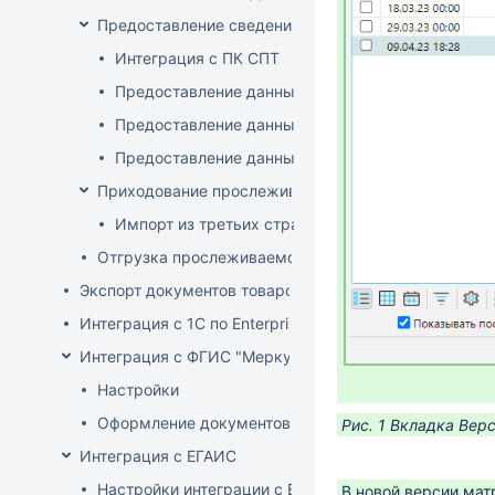
Предоставление сведений о прослеживаемых това
Интеграция с ПК СПТ
Предоставление данных по остаткам (инвентари
Предоставление данных о ввозе
Предоставление данных о произведенных прос
Приходование прослеживаемого товара
Импорт из третьих стран (не ЕАЭС)
Отгрузка прослеживаемого товара
Экспорт документов товародвижения
Интеграция с 1С по EnterpriseData
Интеграция с ФГИС "Меркурий"
Настройки
Оформление документов с ВСД
Рис. 1 Вкладка Вер
Интеграция с ЕГАИС
Настройки интеграции с ЕГАИС
В новой версии мат