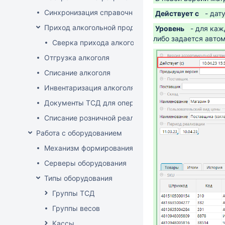
Синхронизация справочников
Действует с
- дат
Приход алкогольной продукции
Уровень
- для каж
либо задается автом
Сверка прихода алкоголя на ТСД
Отгрузка алкоголя
Списание алкоголя
Инвентаризация алкоголя
Документы ТСД для операций с алкоголем
Списание розничной реализации алкоголя
Работа с оборудованием
Механизм формирования стоп-листа
Серверы оборудования
Типы оборудования
Группы ТСД
Группы весов
Кассы