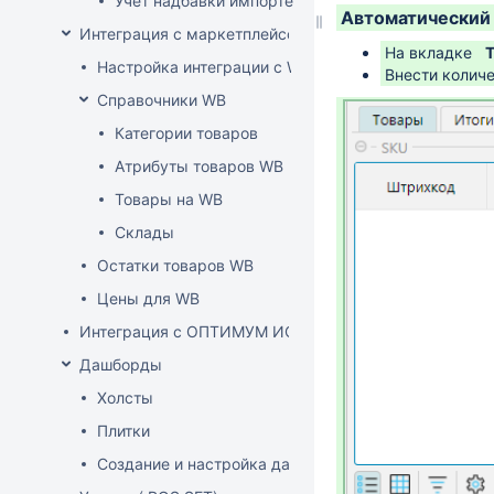
Учет надбавки импортера в расценке (по постан
Автоматический 
Интеграция с маркетплейсом Wildberries
На вкладке
Настройка интеграции с WB API
Внести количе
Справочники WB
Категории товаров
Атрибуты товаров WB
Товары на WB
Склады
Остатки товаров WB
Цены для WB
Интеграция с ОПТИМУМ ИСУМТ
Дашборды
Холсты
Плитки
Создание и настройка дашборда