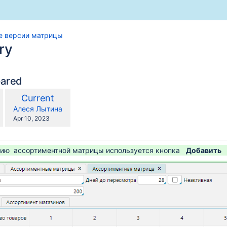
е версии матрицы
ry
ссира"
pared
compared
New
Current
сового оборудования
with
Version
y.user
changes.mady.by.user
Алеся Лытина
Saved
Apr 10, 2023
on
 на ТСД
сию ассортиментной матрицы используется кнопка
Добавить