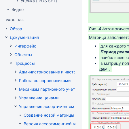
Уценка ( POS SET)
Видео
PAGE TREE
Рис. 4 Автоматичес
Обзор
Матрица заполняетс
Документация
для каждого 
Интерфейс
Период реал
Объекты
наибольшее ко
в матрицу поп
Процессы
цен
.
Администрирование и настройка
Работа со справочниками
Механизм партионного учета
Управление ценами
Управление ассортиментом магазинов
Создание новой матрицы
Версия ассортиментной матрицы