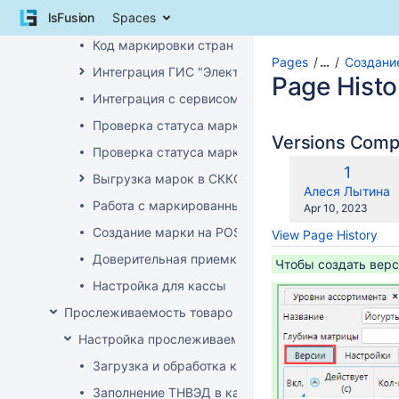
Skip
lsFusion
Spaces
УКЗ маркировка
to
content
Код маркировки стран ЕАЭС
Skip
Pages
…
Создани
Интеграция ГИС "Электронный Знак"
to
Page Histo
breadcrumbs
Интеграция с сервисом "Цифровой помощник ка
Skip
Проверка статуса марки на ТСД
to
Versions Com
header
Проверка статуса марки на приходе
menu
Old
1
Выгрузка марок в СККО при реализации без кас
Skip
Version
changes.mady.b
Алеся Лытина
to
Работа с маркированным товаром на POS
Saved
Apr 10, 2023
action
on
Создание марки на POS
View Page History
menu
Skip
Доверительная приемка маркированного товара
Чтобы создать вер
to
Настройка для кассы
quick
search
Прослеживаемость товаров
Настройка прослеживаемости
Загрузка и обработка кодов ТН ВЭД
Заполнение ТНВЭД в карточке товара