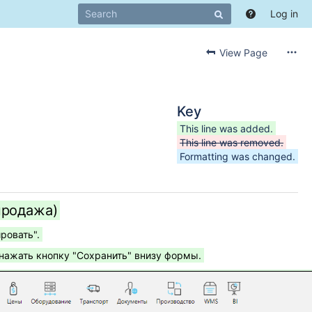
Log in
View Page
Key
This line was added.
This line was removed.
Formatting was changed.
продажа)
ровать".
нажать кнопку "Сохранить" внизу формы.