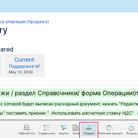
ка операции (продажа)
ry
pared
compared
New
Current
with
n
Version
y.user
changes.mady.by.user
Поддержка lsf
Saved
May 10, 2024
on
жи / раздел Справочники/ форма Операции(
с которой будет выписан расходный документ, нажать "Редакти
" поставить признак "
Использовать расчетную ставку НДС"