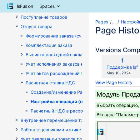
Skip
lsFusion
Spaces
Работа с заказами на закупку
to
content
Поступление товаров
Skip
Pages
…
Настрой
Отпуск товара
to
Page Histo
breadcrumbs
Формирование заказа (счета-фактуры)
Skip
Комплектация заказа
to
Versions Com
header
Выписка расходной накладной
menu
Old
1
Учет исполнения заказов на продажу
Skip
Versio
changes.mady.b
Поддержка lsf
to
Saved
Учет актов расхождений при отгрузке товара
May 10, 2024
action
on
View Page History
Расчетная ставка НДС
menu
Skip
Создание/изменение Расчетной ставки НДС
Модуль Прода
to
Настройка операции (продажа)
quick
Выбрать операцию, 
search
Расчетный НДС в расходных документах
Вкладка "Параметры
Внутреннее перемещение товаров
Работа с ценниками и этикетками
Учет реализации товаров по кассе