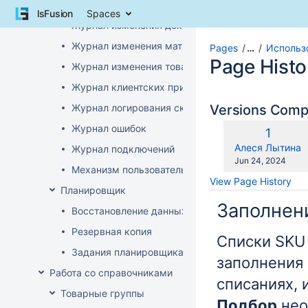
Журнал изменений
Skip
lsFusion
Spaces
to
Журнал изменения документов
content
Журнал изменения матриц
Skip
Pages
…
Использ
to
Page Histo
Журнал изменения товаров
breadcrumbs
Журнал клиентских приложений
Skip
to
Журнал логирования сканирований штрихкодов
Versions Com
header
Журнал ошибок
menu
Old
1
Skip
Version
changes.mady.b
Алеся Лытина
Журнал подключений
to
Saved
Jun 24, 2024
Механизм пользовательского логирования
action
on
View Page History
menu
Планировщик
Skip
Заполнен
Восстановление данных
to
quick
Резервная копия
Списки SKU
search
Задания планировщика
заполнения 
Работа со справочниками
списаниях, 
Товарные группы
Подбор
нео