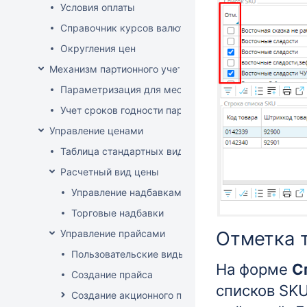
Условия оплаты
Справочник курсов валют
Округления цен
Механизм партионного учета
Параметризация для места хранения механизма ис
Учет сроков годности партий
Управление ценами
Таблица стандартных видов цен
Расчетный вид цены
Управление надбавками
Торговые надбавки
Управление прайсами
Отметка 
Пользовательские виды цен
На форме
С
Создание прайса
списков SK
Создание акционного прайса