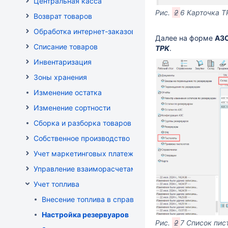
Центральная касса
Рис.
2
6 Карточка Т
Возврат товаров
Обработка интернет-заказов
Далее на форме
АЗ
Списание товаров
ТРК
.
Инвентаризация
Зоны хранения
Изменение остатка
Изменение сортности
Сборка и разборка товаров
Собственное производство
Учет маркетинговых платежей
Управление взаиморасчетами
Учет топлива
Внесение топлива в справочник товаров
Настройка резервуаров
Рис.
2
7 Список пис