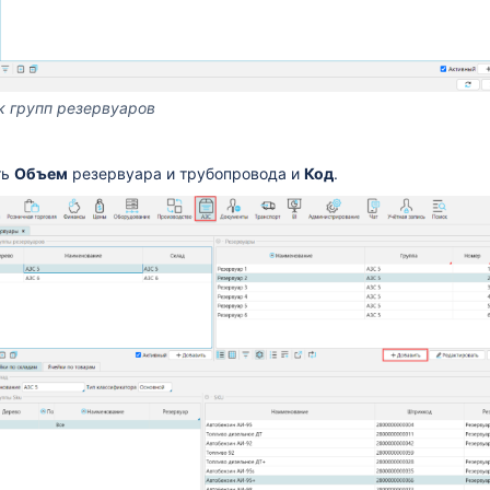
к групп резервуаров
ть
Объем
резервуара и трубопровода и
Код
.
овлению №713(6)