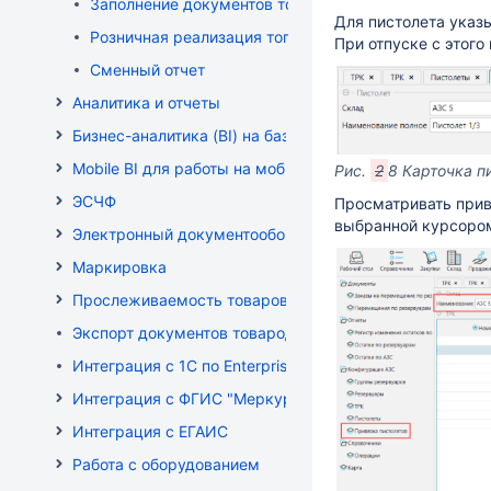
Заполнение документов товародвижения
Для пистолета ука
Розничная реализация топлива
При отпуске с этого
Сменный отчет
Аналитика и отчеты
Бизнес-аналитика (BI) на базе OLAP DRUID
Mobile BI для работы на мобильных устройствах
Рис.
2
8 Карточка п
ЭСЧФ
Просматривать прив
выбранной курсором 
Электронный документооборот (РБ)
Маркировка
Прослеживаемость товаров
Экспорт документов товародвижения
Интеграция с 1С по EnterpriseData
Интеграция с ФГИС "Меркурий"
Интеграция с ЕГАИС
Работа с оборудованием