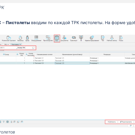
РК
С
–
Пистолеты
вводим по каждой ТРК пистолеты. На форме удо
толетов