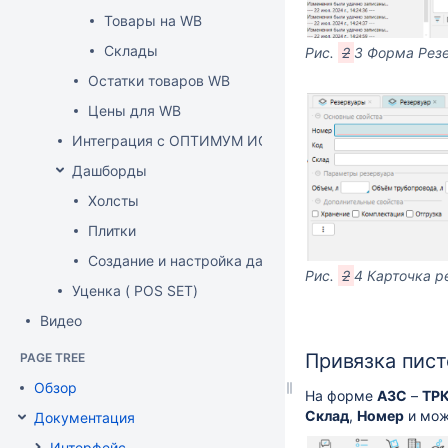
Товары на WB
Склады
Рис.
2
3 Форма Рез
Остатки товаров WB
Цены для WB
Интеграция с ОПТИМУМ ИСУМТ
Дашборды
Холсты
Плитки
Создание и настройка дашборда
Рис.
2
4 Карточка р
Уценка ( POS SET)
Видео
Привязка пист
PAGE TREE
Обзор
На форме
АЗС
–
ТР
Склад
,
Номер
и мож
Документация
Интерфейс