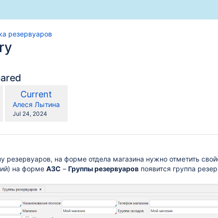
ка резервуаров
ry
pared
compared
New
Current
with
Version
y.user
changes.mady.by.user
Алеся Лытина
Saved
Jul 24, 2024
on
пу резервуаров, на форме отдела магазина нужно отметить сво
ий) на форме
АЗС
–
Группы резервуаров
появится группа резер