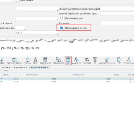
руппы резервуаров
кумента Диадок