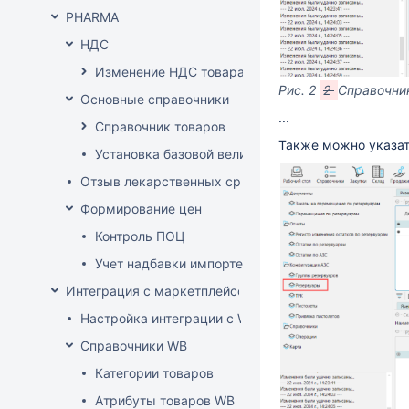
PHARMA
НДС
Изменение НДС товара
Рис.
2
2
Справочни
Основные справочники
...
Справочник товаров
Также можно указа
Установка базовой величины
Отзыв лекарственных средств из продажи
Формирование цен
Контроль ПОЦ
Учет надбавки импортера в расценке (по постан
Интеграция с маркетплейсом Wildberries
Настройка интеграции с WB API
Справочники WB
Категории товаров
Атрибуты товаров WB