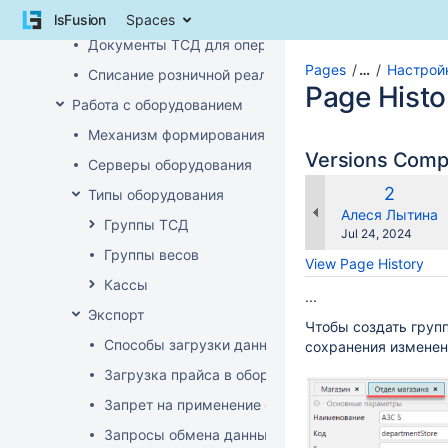
Skip
Инвентаризация алкоголя
lsFusion
Spaces
to
Документы ТСД для операций с алкоголем
content
Skip
Pages
…
Настрой
Списание розничной реализации алкоголя
to
Page Histo
Работа с оборудованием
breadcrumbs
Skip
Механизм формирования стоп-листа
to
Versions Com
Серверы оборудования
header
menu
Old
2
Типы оборудования
Skip
Version
changes.mady.b
Алеся Лытина
Группы ТСД
to
Saved
Jul 24, 2024
action
on
Группы весов
View Page History
menu
Кассы
Skip
...
to
Экспорт
Чтобы создать груп
quick
Способы загрузки данных в оборудование
сохранения изменен
search
Загрузка прайса в оборудование
Запрет на применение скидок
Запросы обмена данными