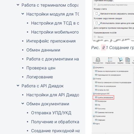
Работа с терминалом сбора данных (ТСД)
Настройки модуля для ТСД
Настройки для ТСД в системе
Настройки мобильного приложения
Интерфейс приложения
Рис.
2
1 Создание г
Обмен данными
Работа с документами на ТСД
Проверка цен
Логирование
Работа с API Диадок
Настройки для API Диадок
Обмен документами
Отправка УПД/УКД
Получение и обработка УПД/УКД
Создание приходной накладной на основании до