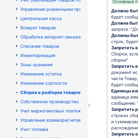
Основные п
Управление розничными продажами
Должно быт
будет сообщ
Центральная касса
Должна быт
Возврат товаров
запрете :"
Дл
Должны быт
Обработка интернет-заказов
строк, будет
Списание товаров
Запретить в
Сборки, есл
Инвентаризация
сборки
"
Зоны хранения
Запретить в
документ ес
Изменение остатка
части Товар
Изменение сортности
будет сообщ
Единицы из
Сборка и разборка товаров
единица
изм
Собственное производство
сообщение: 
Запретить р
Учет маркетинговых платежей
строках сбо
Управление взаиморасчетами
и суммирова
расхождение
Учет топлива
Запретить 