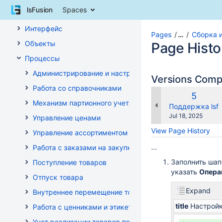
Skip
lsFusion
Spaces
Документация
to
content
Интерфейс
Skip
Pages
…
Сборка 
Объекты
to
Page Histo
breadcrumbs
Процессы
Skip
Администрирование и настройка
to
Versions Com
header
Работа со справочниками
menu
Old
5
Механизм партионного учета
Skip
Version
changes.mady.b
Поддержка lsf
to
Saved
Jul 18, 2025
Управление ценами
action
on
View Page History
Управление ассортиментом магазинов
menu
Skip
...
Работа с заказами на закупку
to
Заполнить шап
Поступление товаров
quick
указать
Опер
search
Отпуск товара
Expand
Внутреннее перемещение товаров
title
Настройк
Работа с ценниками и этикетками
Учет реализации товаров по кассе