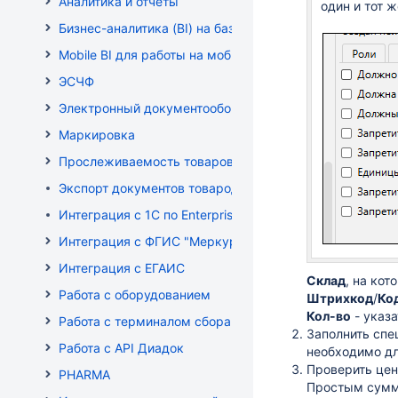
Аналитика и отчеты
один и тот ж
Бизнес-аналитика (BI) на базе OLAP DRUID
Mobile BI для работы на мобильных устройствах
ЭСЧФ
Электронный документооборот (РБ)
Маркировка
Прослеживаемость товаров
Экспорт документов товародвижения
Интеграция с 1С по EnterpriseData
Интеграция с ФГИС "Меркурий"
Интеграция с ЕГАИС
Склад
, на ко
Работа с оборудованием
Штрихкод
/
Ко
Кол-во
- указа
Работа с терминалом сбора данных (ТСД)
Заполнить спе
Работа с API Диадок
необходимо дл
Проверить цен
PHARMA
Простым сумми