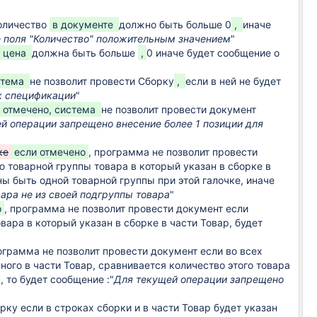
оличество
в документе
должно быть больше 0
,
иначе
е поля "Количество" положительным значением
"
, цена
должна быть больше
,
0 иначе будет сообщение о
стема
не позволит провести Сборку
,
если в ней не будет
к спецификации
"
 отмечено, система
не позволит провести документ
й операции запрещено внесение более 1 позиции для
ке
если отмечено
, программа не позволит провести
ню товарной группы
товара в который указан в сборке в
ны быть одной товарной группы при этой галочке,
иначе
ара не из своей подгруппы товара
"
о
, программа не позволит провести документ если
вара в который указан в сборке в части Товар, будет
ограмма не позволит провести документ если во всех
ного в части Товар,
сравнивается количество этого товара
 то будет сообщение :"
Для текущей операции запрещено
рку если в строках сборки и в части Товар будет указан