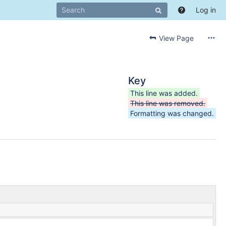
Log in
View Page
Key
This line was added.
This line was removed.
Formatting was changed.