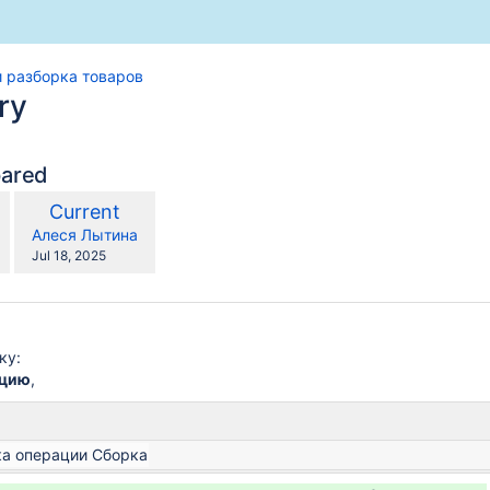
и разборка товаров
ry
pared
compared
New
Current
with
Version
y.user
changes.mady.by.user
Алеся Лытина
Saved
Jul 18, 2025
on
ку:
ацию
,
а операции Сборка