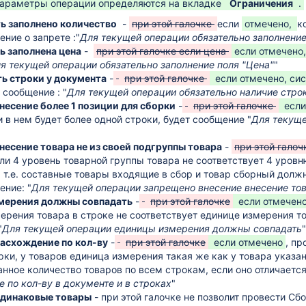
араметры операции определяются на вкладке
Ограничения
.
ь заполнено количество
-
при этой галочке
если
отмечено,
к
ение о запрете :"
Для текущей операции обязательно заполнени
ь заполнена цена
-
при этой галочке если цена
если отмечено
я текущей операции обязательно заполнение поля "Цена"
"
ь строки у документа
-
при этой галочке
если отмечено, си
 сообщение : "
Для текущей операции обязательно наличие стро
несение более 1 позиции для сборки
-
при этой галочке
если
и в нем будет более одной строки, будет сообщение "
Для текуще
несение товара не из своей подгруппы товара
-
при этой галоч
ли 4 уровень товарной группы товара не соответствует 4 уров
, т.е. составные товары входящие в сбор и товар сборный долж
ение: "
Для текущей операции запрещено внесение внесение тов
мерения должны совпадать
-
при этой галочке
если отмечен
ерения товара в строке не соответствует единице измерения то
"
Для текущей операции единицы измерения должны совпадать
"
асхождение по кол-ву
-
при этой галочке
если отмечено
, пр
рки, у товаров единица измерения такая же как у товара указан
нное количество товаров по всем строкам, если оно отличается,
 по кол-ву в документе и в строках
"
одинаковые товары
- при этой галочке не позволит провести Сбо