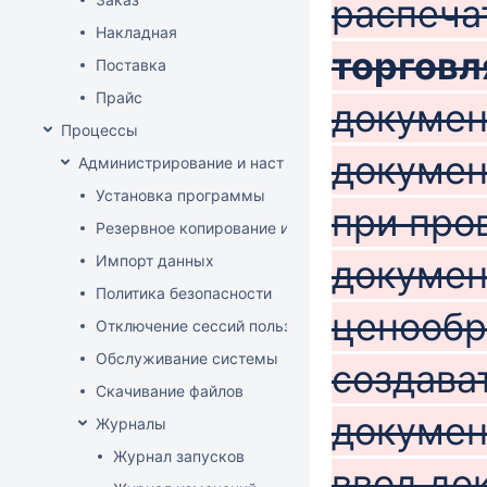
распеча
Накладная
торговл
Поставка
Прайс
докумен
Процессы
докумен
Администрирование и настройка
Установка программы
при про
Резервное копирование и восстановление базы да
Импорт данных
докумен
Политика безопасности
ценообр
Отключение сессий пользователя
Обслуживание системы
создава
Скачивание файлов
докумен
Журналы
Журнал запусков
ввод до