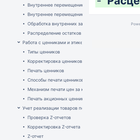
-
Расце
Внутреннее перемещение через документ поставки
Внутреннее перемещение через накладные (РБ)
Обработка внутренних заказов
Powe
Распределение остатков склада по заказам магази
Работа с ценниками и этикетками
Типы ценников
Корректировка ценников
Печать ценников
Способы печати ценников
Механизм печати цен за килограмм/литр товара
Печать акционных ценников
Учет реализации товаров по кассе
Проверка Z-отчетов
Корректировка Z-отчета
Z-отчет