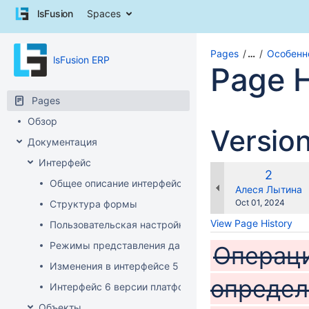
Skip
lsFusion
Spaces
to
content
Skip
Pages
…
Особенн
lsFusion ERP
to
Page H
breadcrumbs
Skip
Pages
to
header
Обзор
Versio
menu
Документация
Skip
to
Интерфейс
action
Old
2
Общее описание интерфейса клиента
menu
Version
changes.mady.b
Алеся Лытина
Skip
Saved
Oct 01, 2024
Структура формы
to
on
View Page History
Пользовательская настройка интерфейса
quick
search
Режимы представления данных
Операц
Изменения в интерфейсе 5 версии платформы
определ
Интерфейс 6 версии платформы
Объекты