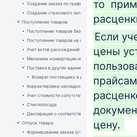
то прим
Создание заказа по графику
Создание страхового запаса
расценк
Поступление товаров
Поступление товаров без заказа
Если уч
Поступление товаров на основе заказа
цены ус
Учет актов расхождений при поступлении товаров
Механизм конвертации инвойсов из иностранной ва
пользов
Поставка в других единицах
Возврат поставщику в других единицах
прайсам
Корректировка накладной (РФ)
расценке
Учет стоимости сопутствующих услуг в приходе
Стеклопосуда
докумен
Декларация о соответствии
цену.
Отпуск товара
Формирование заказа (счета-фактуры)