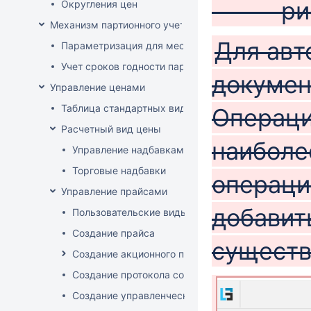
рис
Округления цен
Механизм партионного учета
Для авт
Параметризация для места хранения механизма ис
Учет сроков годности партий
докумен
Управление ценами
Таблица стандартных видов цен
Операци
Расчетный вид цены
наиболе
Управление надбавками
Торговые надбавки
операци
Управление прайсами
добавит
Пользовательские виды цен
Создание прайса
сущест
Создание акционного прайса
Создание протокола согласования цен
Создание управленческого прайса