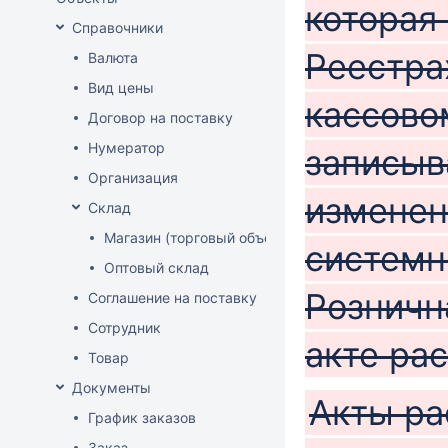
которая
Справочники
Реестра
Валюта
Вид цены
кассово
Договор на поставку
Нумератор
записыв
Организация
изменен
Склад
Магазин (торговый объект)
системн
Оптовый склад
Розничн
Соглашение на поставку
Сотрудник
акте ра
Товар
Документы
Акты ра
График заказов
Заказ