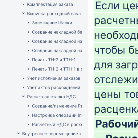
Если ц
Комплектация заказа
Выписка расходной накладной
расчетн
Заполнение Шапки
необход
Создание накладной без заказа
Создание накладной на основе заказа
чтобы б
Создание накладной на основе документа ТСД
Печать ТН-2 и ТТН-1
для заг
Печать ТН-2 и ТТН-1 в розничных ценах
отслежи
Учет исполнения заказов на продажу
Учет актов расхождений при отгрузке товара
цены то
Расчетная ставка НДС
расценк
Создание/изменение Расчетной ставки НДС
Настройка операции (продажа)
Рабочий
Расчетный НДС в расходных документах
Внутреннее перемещение товаров