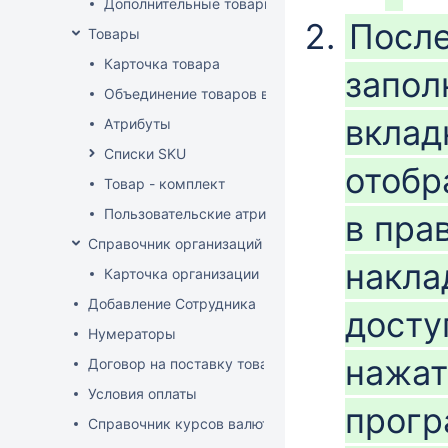
Дополнительные товарные группы
После
Товары
Карточка товара
запол
Объединение товаров в один (Слияние товаров)
вклад
Атрибуты
Списки SKU
отобр
Товар - комплект
Пользовательские атрибуты
в пра
Справочник организаций
накла
Карточка организации
Добавление Сотрудника
досту
Нумераторы
нажат
Договор на поставку товаров (форма)
Условия оплаты
прогр
Справочник курсов валют