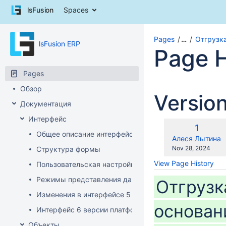
Skip
lsFusion
Spaces
to
content
Skip
Pages
…
Отгрузк
lsFusion ERP
to
Page H
breadcrumbs
Skip
Pages
to
header
Обзор
Versio
menu
Документация
Skip
to
Интерфейс
action
Old
1
Общее описание интерфейса клиента
menu
Version
changes.mady.b
Алеся Лытина
Skip
Saved
Nov 28, 2024
Структура формы
to
on
View Page History
Пользовательская настройка интерфейса
quick
search
Режимы представления данных
Отгрузк
Изменения в интерфейсе 5 версии платформы
основан
Интерфейс 6 версии платформы
Объекты