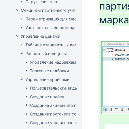
Округления цен
парти
Механизм партионного учета
марк
Параметризация для места хранения механизма ис
Учет сроков годности партий
Управление ценами
Таблица стандартных видов цен
Расчетный вид цены
Управление надбавками
Торговые надбавки
Управление прайсами
Пользовательские виды цен
Создание прайса
Создание акционного прайса
Создание протокола согласования цен
Создание управленческого прайса