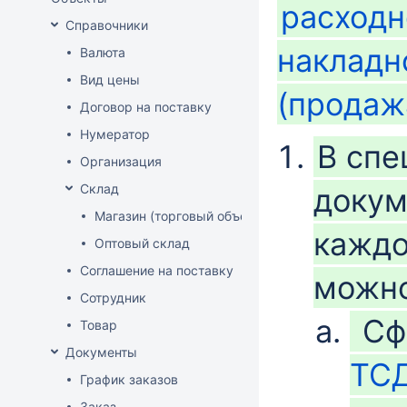
расход
Справочники
накладн
Валюта
Вид цены
(продаж
Договор на поставку
Нумератор
В спе
Организация
Склад
докум
Магазин (торговый объект)
каждо
Оптовый склад
Соглашение на поставку
можно
Сотрудник
Сф
Товар
Документы
ТС
График заказов
Заказ