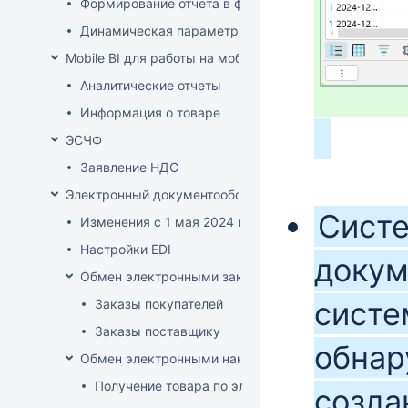
Формирование отчета в файле XLSX-формата
Динамическая параметризация отображаемых в от
Mobile BI для работы на мобильных устройствах
Аналитические отчеты
Информация о товаре
ЭСЧФ
Заявление НДС
Электронный документооборот (РБ)
Систе
Изменения с 1 мая 2024 года
Настройки EDI
докум
Обмен электронными заказами
систе
Заказы покупателей
Заказы поставщику
обнар
Обмен электронными накладными
Получение товара по электронной накладной
созда