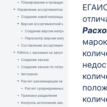
Планирование и проведение акций
ЕГАИС
Управление ассортиментом магазинов
отлич
Создание новой матрицы
Версия ассортиментной матрицы
Расх
Создание версии матрицы
Пересмотр версии матрицы
марок
Составление ассортимента магазина
колич
Работа с заказами на закупку
Создание заказа
недост
Создание заказа по потребностям
колич
Автозаказ
Расчет рекомендации на закупку
полож
Расчет среднедневных продаж
Признаки разделения
колич
Контроль исполнения заказов поставщиком