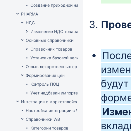
Создание приходной накладной на основании до
PHARMA
Пров
НДС
Изменение НДС товара
Основные справочники
Справочник товаров
После
Установка базовой величины
измен
Отзыв лекарственных средств из продажи
Формирование цен
будут
Контроль ПОЦ
Учет надбавки импортера в расценке (по постан
форм
Интеграция с маркетплейсом Wildberries
Изме
Настройка интеграции с WB API
Справочники WB
вклад
Категории товаров