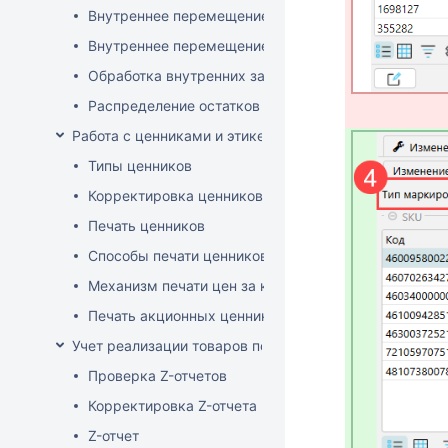
Внутреннее перемещение через документ поставки
Внутреннее перемещение через накладные (РБ)
Обработка внутренних заказов
Распределение остатков склада по заказам магази
Работа с ценниками и этикетками
Типы ценников
Корректировка ценников
Печать ценников
Способы печати ценников
Механизм печати цен за килограмм/литр товара
Печать акционных ценников
Учет реализации товаров по кассе
Проверка Z-отчетов
Корректировка Z-отчета
Z-отчет