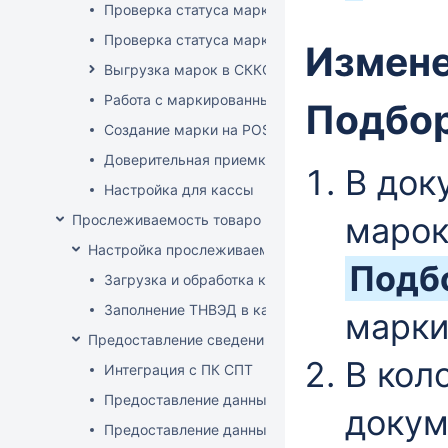
Проверка статуса марки на ТСД
Проверка статуса марки на приходе
Измене
Выгрузка марок в СККО при реализации без кас
Работа с маркированным товаром на POS
Подбо
Создание марки на POS
Доверительная приемка маркированного товара
В док
Настройка для кассы
марок
Прослеживаемость товаров
Настройка прослеживаемости
Подб
Загрузка и обработка кодов ТН ВЭД
Заполнение ТНВЭД в карточке товара
марки
Предоставление сведений о прослеживаемых това
В кол
Интеграция с ПК СПТ
Предоставление данных по остаткам (инвентари
докум
Предоставление данных о ввозе