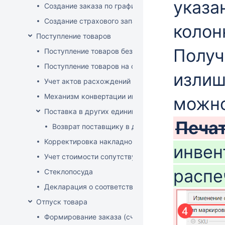
указа
Создание заказа по графику
Создание страхового запаса
колон
Поступление товаров
Получ
Поступление товаров без заказа
Поступление товаров на основе заказа
излиш
Учет актов расхождений при поступлении товаров
Механизм конвертации инвойсов из иностранной ва
можно
Поставка в других единицах
Печа
Возврат поставщику в других единицах
Корректировка накладной (РФ)
инвен
Учет стоимости сопутствующих услуг в приходе
распе
Стеклопосуда
Декларация о соответствии
Отпуск товара
Формирование заказа (счета-фактуры)