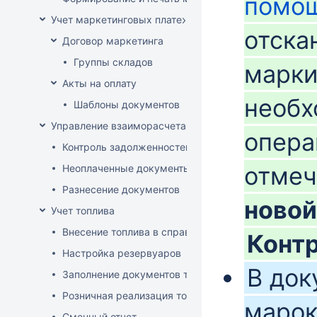
помо
Учет маркетинговых платежей
отска
Договор маркетинга
Группы складов
марки
Акты на оплату
необх
Шаблоны документов
Управление взаиморасчетами
опера
Контроль задолженностей
отмеч
Неоплаченные документы
Разнесение документов
новой
Учет топлива
Внесение топлива в справочник товаров
Конт
Настройка резервуаров
В док
Заполнение документов товародвижения
Розничная реализация топлива
марок
Сменный отчет