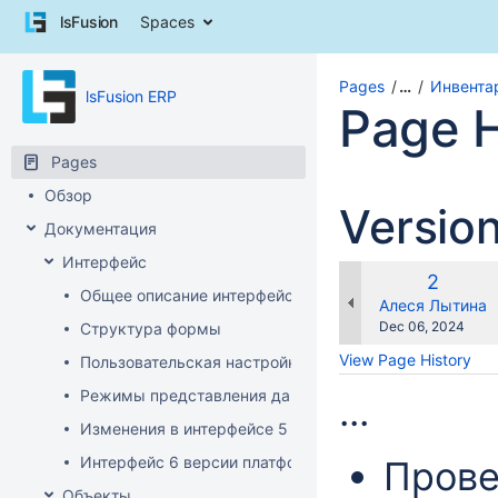
Skip
lsFusion
Spaces
to
content
Skip
Pages
…
Инвента
lsFusion ERP
to
Page H
breadcrumbs
Skip
Pages
to
header
Обзор
Versio
menu
Документация
Skip
to
Интерфейс
action
Old
2
Общее описание интерфейса клиента
menu
Version
changes.mady.b
Алеся Лытина
Skip
Saved
Dec 06, 2024
Структура формы
to
on
View Page History
Пользовательская настройка интерфейса
quick
search
Режимы представления данных
...
Изменения в интерфейсе 5 версии платформы
Интерфейс 6 версии платформы
Пров
Объекты