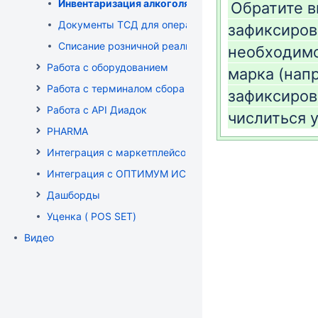
Инвентаризация алкоголя
Обратите в
Документы ТСД для операций с алкоголем
зафиксиров
Списание розничной реализации алкоголя
необходимо
Работа с оборудованием
марка (нап
Работа с терминалом сбора данных (ТСД)
зафиксиров
Работа с API Диадок
числиться у
PHARMA
Интеграция с маркетплейсом Wildberries
Интеграция с ОПТИМУМ ИСУМТ
Дашборды
Уценка ( POS SET)
Видео