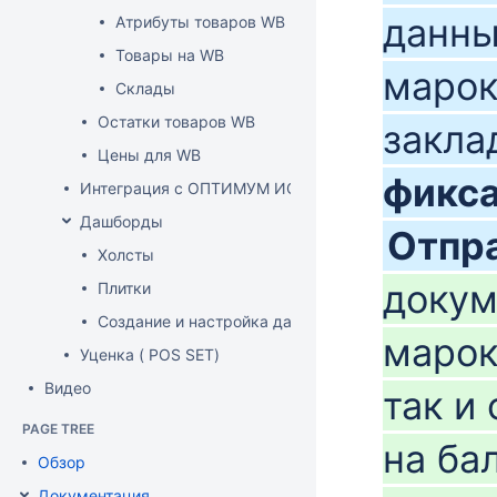
данны
Атрибуты товаров WB
Товары на WB
марок
Склады
Остатки товаров WB
закла
Цены для WB
фикс
Интеграция с ОПТИМУМ ИСУМТ
Дашборды
Отпр
Холсты
докум
Плитки
Создание и настройка дашборда
марок
Уценка ( POS SET)
Видео
так и
PAGE TREE
на ба
Обзор
Документация