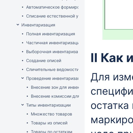
Автоматическое формирование документов списани
Списание естественной убыли
Инвентаризация
Полная инвентаризация
Частичная инвентаризация
Выборочная инвентаризация
II Как
Создание описей
Сличительные ведомости
Для изм
Проведение инвентаризации по зонам и комиссиям
Внесение зон для инвентаризации
специфи
Внесение комиссии для инвентаризации
остатка
Типы инвентаризации
Множество товаров
маркиро
Товары из описей
Товары по остаткам