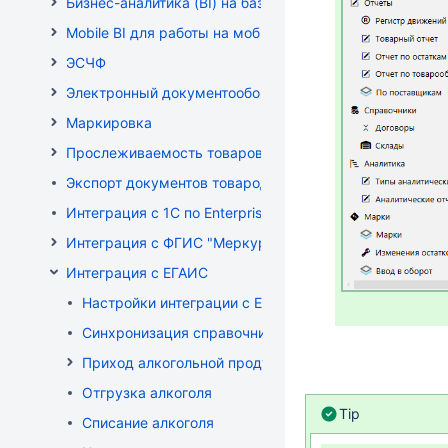
Бизнес-аналитика (BI) на базе OLAP DRUID
Mobile BI для работы на мобильных устройствах
ЭСЧФ
Электронный документооборот (РБ)
Маркировка
Прослеживаемость товаров
Экспорт документов товародвижения
Интеграция с 1С по EnterpriseData
Интеграция с ФГИС "Меркурий"
Интеграция с ЕГАИС
Настройки интеграции с ЕГАИС
Синхронизация справочников
Приход алкогольной продукции
Отгрузка алкоголя
Tip
Списание алкоголя