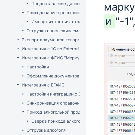
марку
Предоставление данных о произведенных прос
Приходование прослеживаемого товара
и
"-1
Импорт из третьих стран (не ЕАЭС)
Отгрузка прослеживаемого товара
Экспорт документов товародвижения
Интеграция с 1С по EnterpriseData
Интеграция с ФГИС "Меркурий"
Настройки
Оформление документов с ВСД
Интеграция с ЕГАИС
Настройки интеграции с ЕГАИС
Синхронизация справочников
Приход алкогольной продукции
Сверка прихода алкоголя на ТСД
Отгрузка алкоголя