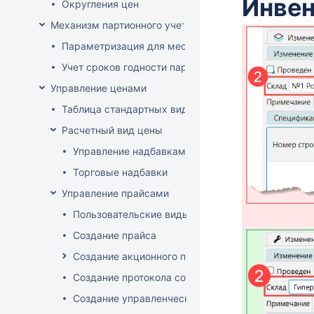
Инвен
Округления цен
Механизм партионного учета
Параметризация для места хранения механизма ис
Учет сроков годности партий
Управление ценами
Таблица стандартных видов цен
Расчетный вид цены
Управление надбавками
Торговые надбавки
Управление прайсами
Пользовательские виды цен
Создание прайса
Создание акционного прайса
Создание протокола согласования цен
Создание управленческого прайса