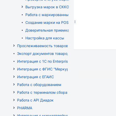
Выгрузка марок в СККО при реализации без касс
Работа с маркированным товаром на POS
Создание марки на POS
Доверительная приемка маркированного товара 
Настройка для кассы
Прослеживаемость товаров
Экспорт документов товародвижения
Интеграция с 1С по EnterpriseData
Интеграция с ФГИС "Меркурий"
Интеграция с ЕГАИС
Работа с оборудованием
Работа с терминалом сбора данных (ТСД)
Работа с API Диадок
PHARMA
Интеграция с маркетплейсом Wildberries