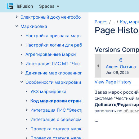
Skip
lsFusion
Spaces
ЭСЧФ
to
content
Электронный документооборот (РБ)
Skip
Pages
…
Код мар
Маркировка
to
Page Histo
breadcrumbs
Настройка признака маркировки для товаров
Skip
Настройки логики для работы с маркированным то
to
Versions Com
header
Агрегированные марки
menu
Old
6
Интеграция ГИС МТ "Честный знак" (РФ)
Skip
Version
changes.mady.b
Алеся Лытина
to
Saved
Движение маркированного товара
Jun 06, 2025
action
on
View Page History
Особенности маркировки РБ
menu
Skip
УКЗ маркировка
Заказ марок россий
to
системе "Честный з
Код маркировки стран ЕАЭС
quick
Добавить/Редактир
search
Интеграция ГИС "Электронный Знак"
заполнять по
общему
Интеграция с сервисом "Цифровой помощник кас
...
Проверка статуса марки на ТСД
Проверка статуса марки на приходе