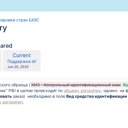
кировки стран ЕАЭС
ry
варом
pared
compared
New
Current
with
Version
y.user
changes.mady.by.user
Поддержка lsf
Saved
Jun 20, 2025
on
ского образца (
КИЗ - Контрольный идентификационный знак
Ко
нак" РФ) в целом происходит по
общему алгоритму
, однако на 
овать
заказ) необходимо в поле
Вид средства идентификации
 алгоритму
.
сира"