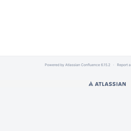
ового оборудования
на ТСД
Powered by
Atlassian Confluence
6.15.2
Report a