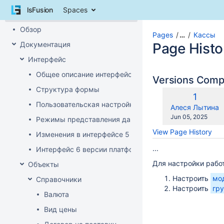
Skip
lsFusion
Spaces
to
Pages
content
Обзор
Skip
Pages
…
Кассы
to
Документация
Page Histo
breadcrumbs
Интерфейс
Skip
to
Общее описание интерфейса клиента
Versions Com
header
Структура формы
menu
Old
1
Skip
Пользовательская настройка интерфейса
Version
changes.mady.b
Алеся Лытина
to
Saved
Jun 05, 2025
Режимы представления данных
action
on
View Page History
menu
Изменения в интерфейсе 5 версии платформы
Skip
...
Интерфейс 6 версии платформы
to
Для настройки рабо
quick
Объекты
search
Настроить
мо
Справочники
Настроить
гр
Валюта
Вид цены