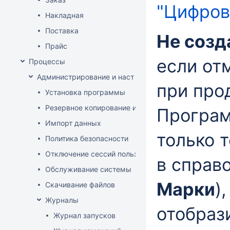
"Цифров
Накладная
Поставка
Не созд
Прайс
если от
Процессы
Администрирование и настройка
при про
Установка программы
Резервное копирование и восстановление базы да
Програм
Импорт данных
только 
Политика безопасности
Отключение сессий пользователя
в
справ
Обслуживание системы
Марки
)
Скачивание файлов
Журналы
отобраз
Журнал запусков