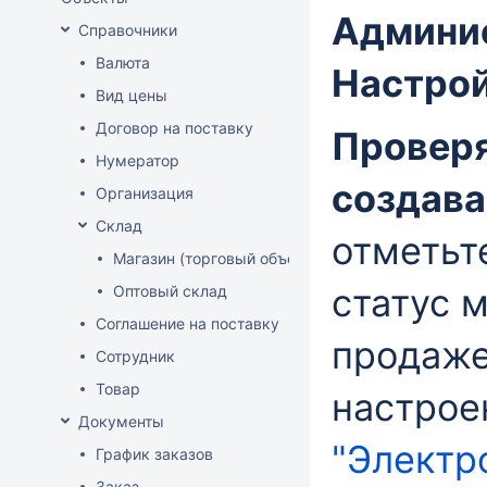
Админис
Справочники
Валюта
Настро
Вид цены
Договор на поставку
Проверя
Нумератор
создав
Организация
Склад
отметьт
Магазин (торговый объект)
статус 
Оптовый склад
Соглашение на поставку
продаже
Сотрудник
Товар
настрое
Документы
"Электр
График заказов
Заказ