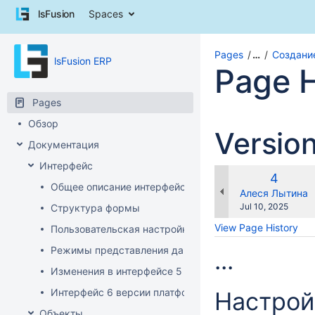
Skip
lsFusion
Spaces
to
content
Skip
Pages
…
Создани
lsFusion ERP
to
Page H
breadcrumbs
Skip
Pages
to
header
Обзор
Versio
menu
Документация
Skip
to
Интерфейс
action
Old
4
Общее описание интерфейса клиента
menu
Version
changes.mady.b
Алеся Лытина
Skip
Saved
Jul 10, 2025
Структура формы
to
on
View Page History
Пользовательская настройка интерфейса
quick
search
Режимы представления данных
...
Изменения в интерфейсе 5 версии платформы
Интерфейс 6 версии платформы
Настрой
Объекты