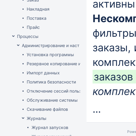
активн
Накладная
Неском
Поставка
Прайс
фильтры
Процессы
заказы,
Администрирование и настройка
Установка программы
компле
Резервное копирование и восстановление базы да
Импорт данных
заказов
Политика безопасности
компле
Отключение сессий пользователя
Обслуживание системы
...
Скачивание файлов
Журналы
Журнал запусков
Powe