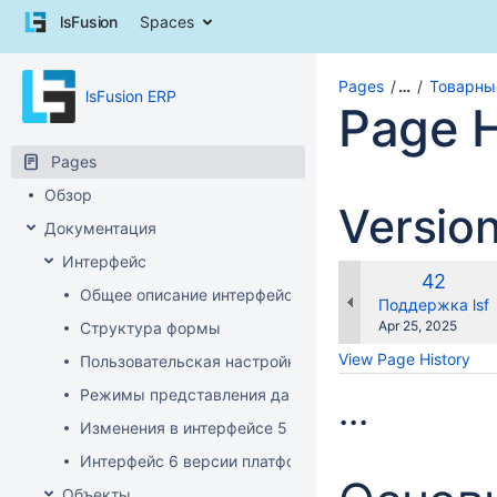
Skip
lsFusion
Spaces
to
content
Skip
Pages
…
Товарны
lsFusion ERP
to
Page H
breadcrumbs
Skip
Pages
to
header
Обзор
Versio
menu
Документация
Skip
to
Интерфейс
action
Old
42
Общее описание интерфейса клиента
menu
Version
changes.mady.b
Поддержка lsf
Skip
Saved
Apr 25, 2025
Структура формы
to
on
View Page History
Пользовательская настройка интерфейса
quick
search
Режимы представления данных
...
Изменения в интерфейсе 5 версии платформы
Интерфейс 6 версии платформы
Объекты