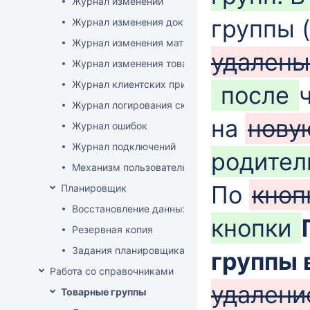
Журнал изменений
группы 
Журнал изменения документов
Журнал изменения матриц
удалены
Журнал изменения товаров
Журнал клиентских приложений
после
Журнал логирования сканирований штрихкодов
на
нов
Журнал ошибок
Журнал подключений
родител
Механизм пользовательского логирования
По
кноп
Планировщик
Восстановление данных
кнопки
Резервная копия
Задания планировщика
группы
Работа со справочниками
удален
Товарные группы