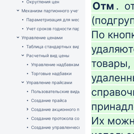
Округления цен
Отм
.
от
Механизм партионного учета
(подгру
Параметризация для места хранения механизма ис
Учет сроков годности партий
По кноп
Управление ценами
удаляют
Таблица стандартных видов цен
Расчетный вид цены
товары,
Управление надбавками
Торговые надбавки
удаленн
Управление прайсами
справо
Пользовательские виды цен
Создание прайса
принадл
Создание акционного прайса
Их можн
Создание протокола согласования цен
Создание управленческого прайса