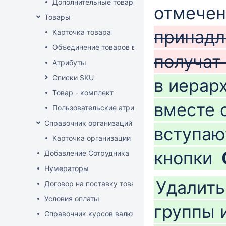
Дополнительные товарные группы
отмечен
Товары
принадл
Карточка товара
Объединение товаров в один (Слияние товаров)
получат
Атрибуты
Списки SKU
в иерар
Товар - комплект
вместе 
Пользовательские атрибуты
Справочник организаций
вступаю
Карточка организации
кнопки
Добавление Сотрудника
Нумераторы
Удалить
Договор на поставку товаров (форма)
Условия оплаты
группы 
Справочник курсов валют