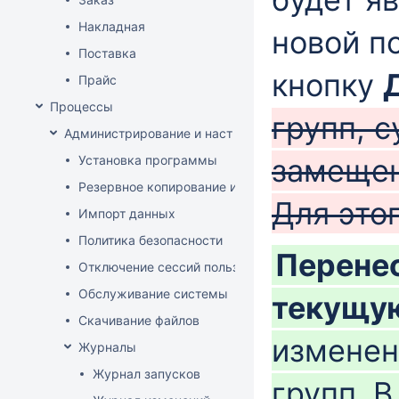
Накладная
новой п
Поставка
кнопку
Прайс
Процессы
групп, 
Администрирование и настройка
Установка программы
замещен
Резервное копирование и восстановление базы да
Для этог
Импорт данных
Политика безопасности
Перенес
Отключение сессий пользователя
Обслуживание системы
текущу
Скачивание файлов
изменен
Журналы
Журнал запусков
групп. 