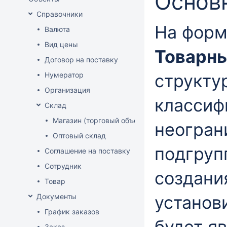
Основ
Справочники
На фор
Валюта
Вид цены
Товарны
Договор на поставку
Нумератор
структу
Организация
классиф
Склад
Магазин (торговый объект)
неогран
Оптовый склад
подгруп
Соглашение на поставку
Сотрудник
создани
Товар
Документы
установи
График заказов
будет я
Заказ