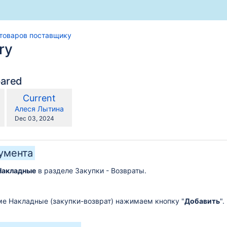
 товаров поставщику
ry
pared
compared
New
Current
with
Version
y.user
changes.mady.by.user
Алеся Лытина
Saved
Dec 03, 2024
on
умента
Накладные
в разделе Закупки - Возвраты.
купателя
е Накладные (закупки-возврат) нажимаем кнопку "
Добавить
".