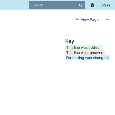
Log in
View Page
Key
This line was added.
This line was removed.
Formatting was changed.