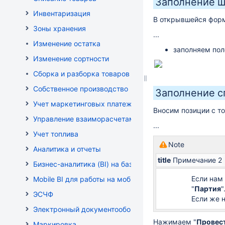
Заполнение ш
Инвентаризация
В открывшейся фор
Зоны хранения
...
Изменение остатка
заполняем по
Изменение сортности
Сборка и разборка товаров
Собственное производство
Заполнение 
Учет маркетинговых платежей
Вносим позиции с т
Управление взаиморасчетами
...
Учет топлива
Note
Аналитика и отчеты
title
Примечание 2
Бизнес-аналитика (BI) на базе OLAP DRUID
Если нам
Mobile BI для работы на мобильных устройствах
"
Партия
"
ЭСЧФ
Если же 
Электронный документооборот (РБ)
Нажимаем "
Провес
Маркировка