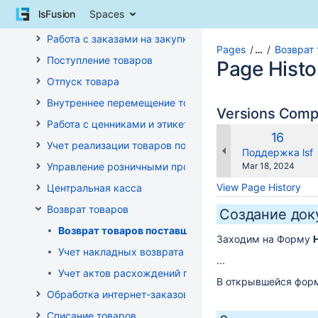
Skip
lsFusion
Spaces
Управление ассортиментом магазинов
to
content
Работа с заказами на закупку
Skip
Pages
…
Возврат
Поступление товаров
to
Page Histo
breadcrumbs
Отпуск товара
Skip
Внутреннее перемещение товаров
to
Versions Com
header
Работа с ценниками и этикетками
menu
Old
16
Учет реализации товаров по кассе
Skip
Version
changes.mady.b
Поддержка lsf
to
Saved
Управление розничными продажами
Mar 18, 2024
action
on
View Page History
Центральная касса
menu
Skip
Возврат товаров
Создание док
to
Возврат товаров поставщику
quick
Заходим на Форму
search
Учет накладных возврата товара от покупателей
...
Учет актов расхождений при возврате товара от по
В открывшейся форм
Обработка интернет-заказов
Списание товаров