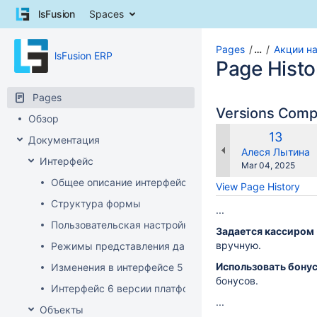
Skip
lsFusion
Spaces
to
content
Skip
Pages
…
Акции на
lsFusion ERP
to
Page Histo
breadcrumbs
Skip
Pages
to
Versions Com
Обзор
header
menu
Old
13
Документация
Skip
Version
changes.mady.b
Алеся Лытина
Интерфейс
to
Saved
Mar 04, 2025
action
on
Общее описание интерфейса клиента
View Page History
menu
Структура формы
Skip
...
to
Пользовательская настройка интерфейса
Задается кассиром
quick
вручную.
Режимы представления данных
search
Использовать бону
Изменения в интерфейсе 5 версии платформы
бонусов.
Интерфейс 6 версии платформы
...
Объекты