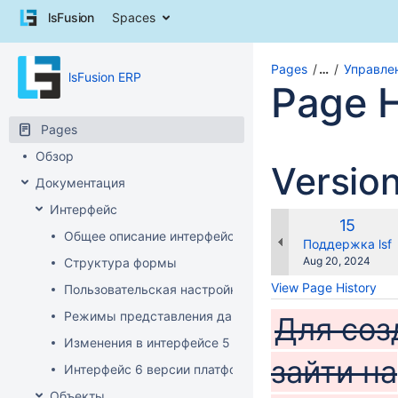
Skip
lsFusion
Spaces
to
content
Skip
Pages
…
Управле
lsFusion ERP
to
Page H
breadcrumbs
Skip
Pages
to
header
Обзор
Versio
menu
Документация
Skip
to
Интерфейс
action
Old
15
Общее описание интерфейса клиента
menu
Version
changes.mady.b
Поддержка lsf
Skip
Saved
Aug 20, 2024
Структура формы
to
on
View Page History
Пользовательская настройка интерфейса
quick
search
Режимы представления данных
Для соз
Изменения в интерфейсе 5 версии платформы
зайти на
Интерфейс 6 версии платформы
Объекты