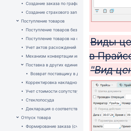
Создание заказа по графику
Создание страхового запаса
Поступление товаров
Поступление товаров без заказа
Виды це
Поступление товаров на основе заказа
Учет актов расхождений при поступлении товаров
в Прайс
Механизм конвертации инвойсов из иностранной ва
Поставка в других единицах
"Вид це
Возврат поставщику в других единицах
Корректировка накладной (РФ)
Учет стоимости сопутствующих услуг в приходе
Стеклопосуда
Декларация о соответствии
Отпуск товара
Формирование заказа (счета-фактуры)