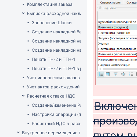
Комплектация заказа
Выписка расходной накладной
Заполнение Шапки
Создание накладной без заказа
Создание накладной на основе заказа
Создание накладной на основе документа ТСД
Печать ТН-2 и ТТН-1
Печать ТН-2 и ТТН-1 в розничных ценах
Учет исполнения заказов на продажу
Учет актов расхождений при отгрузке товара
Расчетная ставка НДС
Включен
Создание/изменение Расчетной ставки НДС
Настройка операции (продажа)
произво
Расчетный НДС в расходных документах
путем в
Внутреннее перемещение товаров