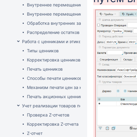
Внутреннее перемещение через документ поставки
Внутреннее перемещение через накладные (РБ)
Обработка внутренних заказов
Распределение остатков склада по заказам магази
Работа с ценниками и этикетками
Типы ценников
Корректировка ценников
Печать ценников
Способы печати ценников
Механизм печати цен за килограмм/литр товара
Печать акционных ценников
Учет реализации товаров по кассе
Проверка Z-отчетов
Корректировка Z-отчета
Z-отчет