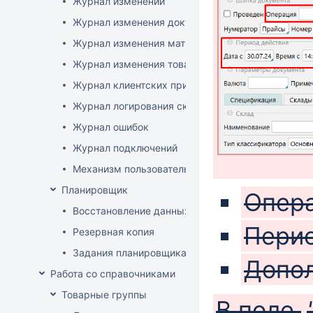
Журнал изменений
Журнал изменения документов
Журнал изменения матриц
Журнал изменения товаров
Журнал клиентских приложений
Журнал логирования сканирований штрихкодов
Журнал ошибок
Журнал подключений
Механизм пользовательского логирования
Планировщик
Опер
Восстановление данных
Перио
Резервная копия
Задания планировщика
Допо
Работа со справочниками
Товарные группы
В поле