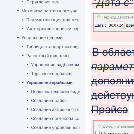
"Дата с"
Округления цен
Механизм партионного учета
Параметризация для места хранения механизма ис
Учет сроков годности партий
Управление ценами
Таблица стандартных видов цен
В облас
Расчетный вид цены
парамет
Управление надбавками
Торговые надбавки
дополни
Управление прайсами
действу
Пользовательские виды цен
Создание прайса
Прайса
Создание акционного прайса
Создание протокола согласования цен
Создание управленческого прайса