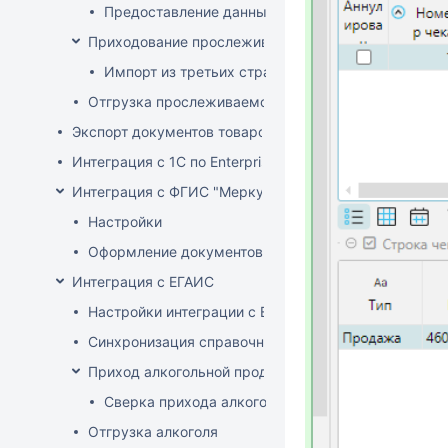
Предоставление данных о произведенных прос
Приходование прослеживаемого товара
Импорт из третьих стран (не ЕАЭС)
Отгрузка прослеживаемого товара
Экспорт документов товародвижения
Интеграция с 1С по EnterpriseData
Интеграция с ФГИС "Меркурий"
Настройки
Оформление документов с ВСД
Интеграция с ЕГАИС
Настройки интеграции с ЕГАИС
Синхронизация справочников
Приход алкогольной продукции
Сверка прихода алкоголя на ТСД
Отгрузка алкоголя