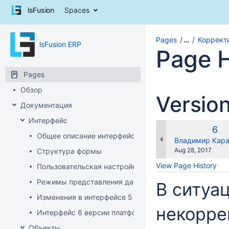
Skip
lsFusion
Spaces
to
content
Skip
Pages
…
Коррект
lsFusion ERP
to
Page H
breadcrumbs
Skip
Pages
to
header
Обзор
Versio
menu
Документация
Skip
to
Интерфейс
action
Old
6
Общее описание интерфейса клиента
menu
Ver
changes.mady.b
Владимир Кар
Skip
Saved
Aug 28, 2017
Структура формы
to
on
View Page History
Пользовательская настройка интерфейса
quick
search
Режимы представления данных
В ситуа
Изменения в интерфейсе 5 версии платформы
некорре
Интерфейс 6 версии платформы
Объекты