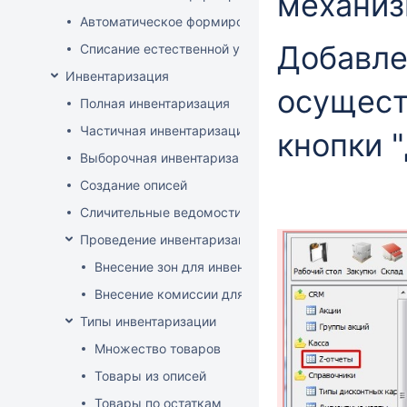
механиз
Автоматическое формирование документов списани
Добавле
Списание естественной убыли
Инвентаризация
осущест
Полная инвентаризация
Частичная инвентаризация
кнопки 
Выборочная инвентаризация
Создание описей
Сличительные ведомости
Проведение инвентаризации по зонам и комиссиям
Внесение зон для инвентаризации
Внесение комиссии для инвентаризации
Типы инвентаризации
Множество товаров
Товары из описей
Товары по остаткам