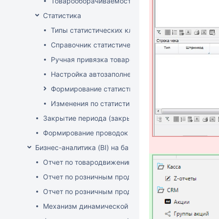
Товарооборачиваемость по поставщикам
Статистика
Типы статистических классификаторов
Справочник статистических групп
Ручная привязка товаров к статистическим груп
Настройка автозаполнения статистических гру
Формирование статистических отчетов
Изменения по статистике с января 2025
Закрытие периода (закрытие документов)
Формирование проводок
Бизнес-аналитика (BI) на базе OLAP DRUID
Отчет по товародвижению с товарной детализацие
Отчет по розничным продажам с детализацией по 
Отчет по розничным продажам с детализацией по 
Механизм динамической фильтрации и группировки