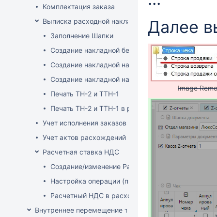
Комплектация заказа
Выписка расходной накладной
Далее в
Заполнение Шапки
Создание накладной без заказа
Создание накладной на основе заказа
Создание накладной на основе документа ТСД
Image Rem
Печать ТН-2 и ТТН-1
Печать ТН-2 и ТТН-1 в розничных ценах
Учет исполнения заказов на продажу
Учет актов расхождений при отгрузке товара
Расчетная ставка НДС
Создание/изменение Расчетной ставки НДС
Настройка операции (продажа)
Расчетный НДС в расходных документах
Внутреннее перемещение товаров