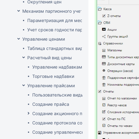
Округления цен
Механизм партионного учета
Параметризация для места хранения механизма ис
Учет сроков годности партий
Управление ценами
Таблица стандартных видов цен
Расчетный вид цены
Управление надбавками
Торговые надбавки
Управление прайсами
Пользовательские виды цен
Создание прайса
Создание акционного прайса
Создание протокола согласования цен
Создание управленческого прайса