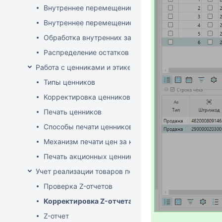
Внутреннее перемещение через документ поставки
Внутреннее перемещение через накладные (РБ)
Обработка внутренних заказов
Распределение остатков склада по заказам магази
Работа с ценниками и этикетками
Типы ценников
Корректировка ценников
Печать ценников
Способы печати ценников
Механизм печати цен за килограмм/литр товара
Печать акционных ценников
Учет реализации товаров по кассе
Проверка Z-отчетов
Корректировка Z-отчета
Z-отчет