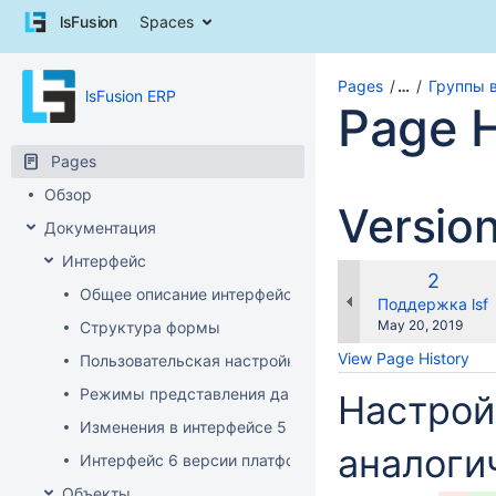
Skip
lsFusion
Spaces
to
content
Skip
Pages
…
Группы 
lsFusion ERP
to
Page H
breadcrumbs
Skip
Pages
to
header
Обзор
Versio
menu
Документация
Skip
to
Интерфейс
action
Old
2
Общее описание интерфейса клиента
menu
Version
changes.mady.b
Поддержка lsf
Skip
Saved
May 20, 2019
Структура формы
to
on
View Page History
Пользовательская настройка интерфейса
quick
search
Режимы представления данных
Настрой
Изменения в интерфейсе 5 версии платформы
аналоги
Интерфейс 6 версии платформы
Объекты