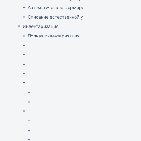
Автоматическое формирование документов списани
Списание естественной убыли
Инвентаризация
Полная инвентаризация
Частичная инвентаризация
Выборочная инвентаризация
Создание описей
Сличительные ведомости
Проведение инвентаризации по зонам и комиссиям
Внесение зон для инвентаризации
Внесение комиссии для инвентаризации
Типы инвентаризации
Множество товаров
Товары из описей
Товары по остаткам