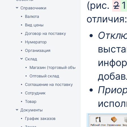
(рис.
2
1
Справочники
отличия:
Валюта
Вид цены
Отклю
Договор на поставку
Нумератор
выста
Организация
Склад
инфор
Магазин (торговый объект)
добав
Оптовый склад
Соглашение на поставку
Приор
Сотрудник
испол
Товар
Документы
График заказов
Заказ