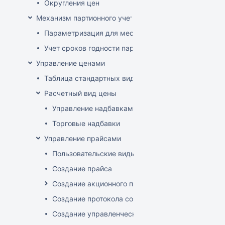
Округления цен
Механизм партионного учета
Параметризация для места хранения механизма ис
Учет сроков годности партий
Управление ценами
Таблица стандартных видов цен
Расчетный вид цены
Управление надбавками
Торговые надбавки
Управление прайсами
Пользовательские виды цен
Создание прайса
Создание акционного прайса
Создание протокола согласования цен
Создание управленческого прайса