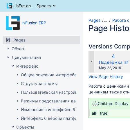
Skip
lsFusion
Spaces
to
content
Skip
Pages
…
Работа с
lsFusion ERP
to
Page Histo
breadcrumbs
Skip
Pages
to
Versions Com
Обзор
header
menu
Old
4
Документация
Skip
Version
changes.mady.b
Поддержка lsf
Интерфейс
to
Saved
May 22, 2019
action
on
Общее описание интерфейса клиента
View Page History
menu
Структура формы
Skip
Работа с ценниками 
to
ценникам также отн
Пользовательская настройка интерфейса
quick
Режимы представления данных
search
Children Display
Изменения в интерфейсе 5 версии платформы
all
true
Интерфейс 6 версии платформы
Объекты