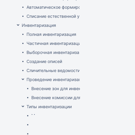
Автоматическое формирование документов списани
Списание естественной убыли
Инвентаризация
Полная инвентаризация
Частичная инвентаризация
Выборочная инвентаризация
Создание описей
Сличительные ведомости
Проведение инвентаризации по зонам и комиссиям
Внесение зон для инвентаризации
Внесение комиссии для инвентаризации
Типы инвентаризации
Множество товаров
Товары из описей
Товары по остаткам