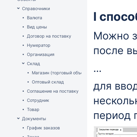
Справочники
I спосо
Валюта
Вид цены
Можно з
Договор на поставку
Нумератор
после в
Организация
Склад
...
Магазин (торговый объект)
Оптовый склад
для вво
Соглашение на поставку
несколь
Сотрудник
Товар
период 
Документы
График заказов
Заказ