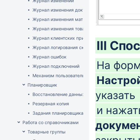
Журнал изменений
Журнал изменения документов
Журнал изменения матриц
Журнал изменения товаров
Журнал клиентских приложений
III Спо
Журнал логирования сканирований штрихкодов
Журнал ошибок
На фор
Журнал подключений
Механизм пользовательского логирования
Настро
Планировщик
указать
Восстановление данных
Резервная копия
и нажат
Задания планировщика
докуме
Работа со справочниками
Товарные группы