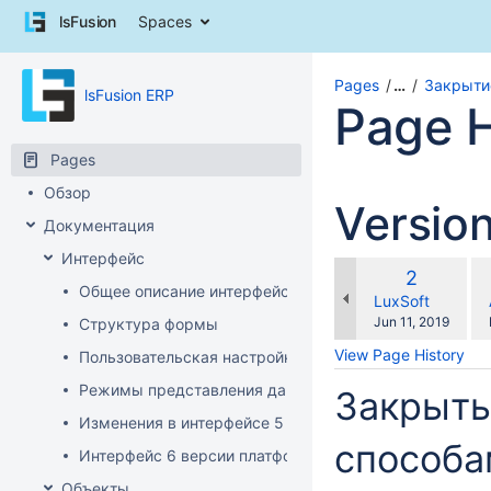
Skip
lsFusion
Spaces
to
content
Skip
Pages
…
Закрыти
lsFusion ERP
to
Page H
breadcrumbs
Skip
Pages
to
header
Обзор
Versio
menu
Документация
Skip
to
Интерфейс
co
action
Old
2
wi
Общее описание интерфейса клиента
menu
Version
changes.mady.b
LuxSoft
Skip
Saved
Jun 11, 2019
Структура формы
to
on
View Page History
Пользовательская настройка интерфейса
quick
search
Режимы представления данных
Закрыть
Изменения в интерфейсе 5 версии платформы
способа
Интерфейс 6 версии платформы
Объекты