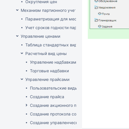
Округления цен
Механизм партионного учета
Параметризация для места хранения механизма ис
Учет сроков годности партий
Управление ценами
Таблица стандартных видов цен
Расчетный вид цены
Управление надбавками
Торговые надбавки
Управление прайсами
Пользовательские виды цен
Создание прайса
Создание акционного прайса
Создание протокола согласования цен
Создание управленческого прайса