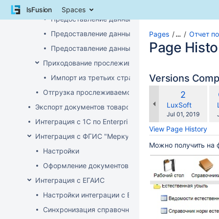
Skip
Интеграция с ПК СПТ
lsFusion
Spaces
to
Предоставление данных по остаткам (инвентари
content
Skip
Предоставление данных о ввозе
Pages
…
Отчет п
to
Page Histo
Предоставление данных о произведенных прос
breadcrumbs
Skip
Приходование прослеживаемого товара
to
Versions Com
Импорт из третьих стран (не ЕАЭС)
header
co
menu
Отгрузка прослеживаемого товара
Old
2
wit
Skip
Version
changes.mady.b
LuxSoft
Экспорт документов товародвижения
to
Saved
Jul 01, 2019
action
Интеграция с 1С по EnterpriseData
on
View Page History
menu
Интеграция с ФГИС "Меркурий"
Skip
Можно получить на
to
Настройки
quick
Оформление документов с ВСД
search
Интеграция с ЕГАИС
Настройки интеграции с ЕГАИС
Синхронизация справочников