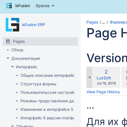
Skip
lsFusion
Spaces
to
content
Skip
Pages
…
Формиро
lsFusion ERP
to
Page H
breadcrumbs
Skip
Pages
to
header
Обзор
Versio
menu
Документация
Skip
to
Интерфейс
co
action
Old
2
wit
Общее описание интерфейса клиента
menu
Version
changes.mady.b
LuxSoft
Skip
Saved
Jul 16, 2019
Структура формы
to
on
View Page History
Пользовательская настройка интерфейса
quick
search
Режимы представления данных
...
Изменения в интерфейсе 5 версии платформы
Интерфейс 6 версии платформы
Для их 
Объекты