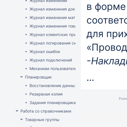
Журнал изменений
в форме
Журнал изменения документов
соответ
Журнал изменения матриц
Журнал изменения товаров
для при
Журнал клиентских приложений
Журнал логирования сканирований штрихкодов
«Прово
Журнал ошибок
-Наклад
Журнал подключений
Механизм пользовательского логирования
...
Планировщик
Восстановление данных
Резервная копия
Powe
Задания планировщика
Работа со справочниками
Товарные группы