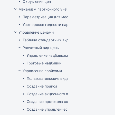
Округления цен
Механизм партионного учета
Параметризация для места хранения механизма ис
Учет сроков годности партий
Управление ценами
Таблица стандартных видов цен
Расчетный вид цены
Управление надбавками
Торговые надбавки
Управление прайсами
Пользовательские виды цен
Создание прайса
Создание акционного прайса
Создание протокола согласования цен
Создание управленческого прайса