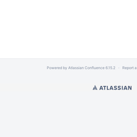
етах показателей
Powered by
Atlassian Confluence
6.15.2
Report a