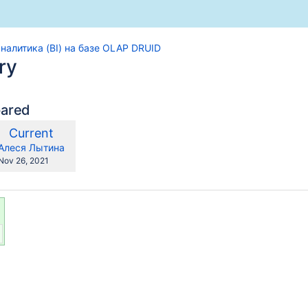
налитика (BI) на базе OLAP DRUID
ry
pared
mpared
New
Current
th
Version
y.user
changes.mady.by.user
Алеся Лытина
Saved
Nov 26, 2021
on
чекам
трокам чеков
данных в отчете