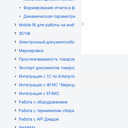
Формирование отчета в файле XLSX-формата
Динамическая параметризация отображаемых в отч
Mobile BI для работы на мобильных устройствах
ЭСЧФ
Электронный документооборот (РБ)
Маркировка
Прослеживаемость товаров
Экспорт документов товародвижения
Интеграция с 1С по EnterpriseData
Интеграция с ФГИС "Меркурий"
Интеграция с ЕГАИС
Работа с оборудованием
Работа с терминалом сбора данных (ТСД)
Работа с API Диадок
PHARMA