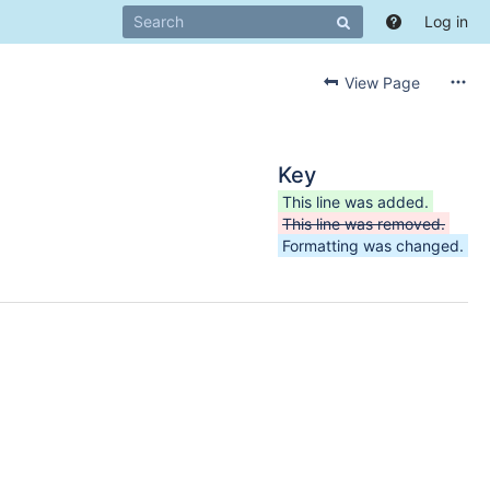
Log in
View Page
Key
This line was added.
This line was removed.
Formatting was changed.