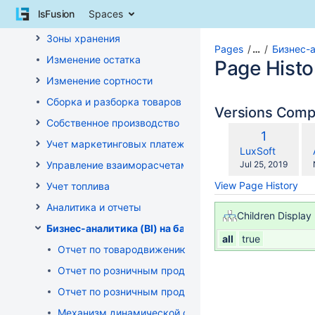
Skip
lsFusion
Spaces
Инвентаризация
to
content
Зоны хранения
Skip
Pages
…
Бизнес-а
Изменение остатка
to
Page Histo
breadcrumbs
Изменение сортности
Skip
Сборка и разборка товаров
to
Versions Com
header
Собственное производство
co
menu
Old
1
wi
Учет маркетинговых платежей
Skip
Version
changes.mady.b
LuxSoft
to
Saved
Управление взаиморасчетами
Jul 25, 2019
action
on
View Page History
Учет топлива
menu
Skip
Аналитика и отчеты
Children Display
to
Бизнес-аналитика (BI) на базе OLAP DRUID
quick
all
true
search
Отчет по товародвижению с товарной детализацией
Отчет по розничным продажам с детализацией по 
Отчет по розничным продажам с детализацией по с
Механизм динамической фильтрации и группировки 