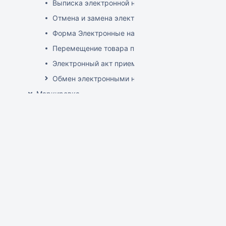
Выписка электронной накладной
Отмена и замена электронной накладной
Форма Электронные накладные EDI
Перемещение товара по электронной накладной
Электронный акт приемки
Обмен электронными накладными с российскими 
Маркировка
Настройка признака маркировки для товаров
Настройки логики для работы с маркированным т
Агрегированные марки
Интеграция ГИС МТ "Честный знак" (РФ)
Заказ и ввод марок в оборот
Выписка маркированных товаров
Вывод КМ из оборота
Настройка интеграции