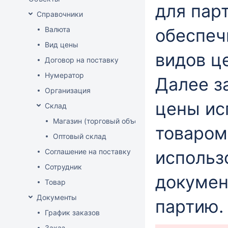
для пар
Справочники
Валюта
обеспеч
Вид цены
видов ц
Договор на поставку
Нумератор
Далее з
Организация
цены ис
Склад
Магазин (торговый объект)
товаром
Оптовый склад
Соглашение на поставку
использ
Сотрудник
докумен
Товар
Документы
партию
График заказов
Заказ