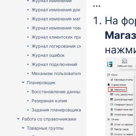
...
Журнал изменений
Журнал изменения документов
На ф
Журнал изменения матриц
Журнал изменения товаров
Мага
Журнал клиентских приложений
Журнал логирования сканирований штрихкодов
нажм
Журнал ошибок
Журнал подключений
Механизм пользовательского логирования
Планировщик
Восстановление данных
Резервная копия
Задания планировщика
Работа со справочниками
Товарные группы