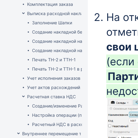
Комплектация заказа
Выписка расходной накладной
На от
Заполнение Шапки
отмет
Создание накладной без заказа
Создание накладной на основе заказа
свои 
Создание накладной на основе документа ТСД
(если
Печать ТН-2 и ТТН-1
Печать ТН-2 и ТТН-1 в розничных ценах
Парт
Учет исполнения заказов на продажу
Учет актов расхождений при отгрузке товара
недос
Расчетная ставка НДС
Создание/изменение Расчетной ставки НДС
Настройка операции (продажа)
Расчетный НДС в расходных документах
Внутреннее перемещение товаров