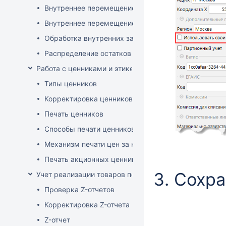
Внутреннее перемещение через документ поставки
Внутреннее перемещение через накладные (РБ)
Обработка внутренних заказов
Распределение остатков склада по заказам магази
Работа с ценниками и этикетками
Типы ценников
Корректировка ценников
Печать ценников
Способы печати ценников
Механизм печати цен за килограмм/литр товара
Печать акционных ценников
Сохра
Учет реализации товаров по кассе
Проверка Z-отчетов
Корректировка Z-отчета
Z-отчет