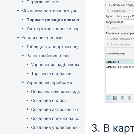
Округления цен
Механизм партионного учета
Параметризация для места хранения механизма ис
Учет сроков годности партий
Управление ценами
Таблица стандартных видов цен
Расчетный вид цены
Управление надбавками
Торговые надбавки
Управление прайсами
Пользовательские виды цен
Создание прайса
Создание акционного прайса
Создание протокола согласования цен
В кар
Создание управленческого прайса