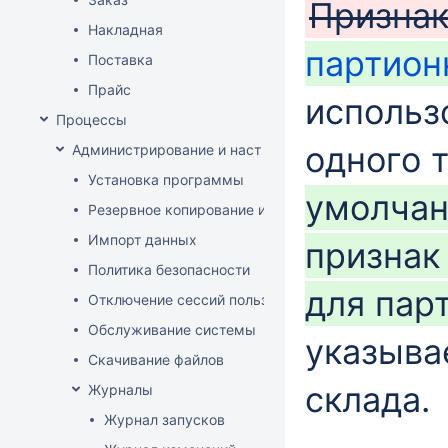
Призна
Накладная
партион
Поставка
Прайс
использ
Процессы
одного 
Администрирование и настройка
Установка программы
умолчан
Резервное копирование и восстановление базы да
Импорт данных
признак
Политика безопасности
для пар
Отключение сессий пользователя
Обслуживание системы
указыва
Скачивание файлов
склада.
Журналы
Журнал запусков