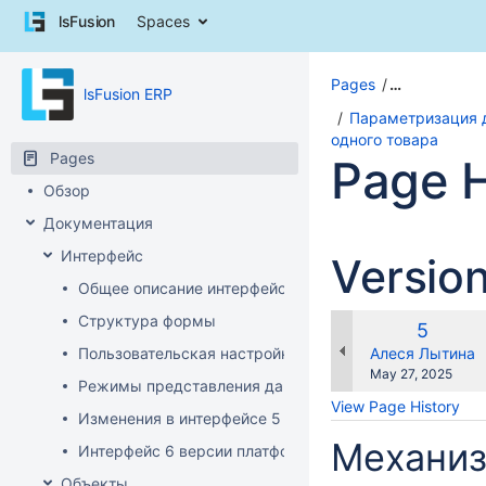
Skip
lsFusion
Spaces
to
content
Skip
Pages
…
lsFusion ERP
to
breadcrumbs
Параметризация д
Skip
одного товара
Pages
Page H
to
header
Обзор
menu
Документация
Skip
to
Интерфейс
Versio
action
Общее описание интерфейса клиента
menu
Skip
Структура формы
Old
5
to
Version
changes.mady.b
Пользовательская настройка интерфейса
Алеся Лытина
quick
Saved
May 27, 2025
search
Режимы представления данных
on
View Page History
Изменения в интерфейсе 5 версии платформы
Механиз
Интерфейс 6 версии платформы
Объекты