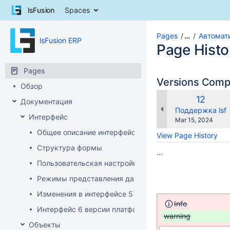
Skip
lsFusion
Spaces
to
content
Skip
Pages
…
Автомат
lsFusion ERP
to
Page Histo
breadcrumbs
Skip
Pages
to
Versions Com
Обзор
header
menu
Old
12
Документация
Skip
Version
changes.mady.b
Поддержка lsf
Интерфейс
to
Saved
Mar 15, 2024
action
on
Общее описание интерфейса клиента
View Page History
menu
Структура формы
Skip
...
to
Пользовательская настройка интерфейса
quick
Режимы представления данных
search
Изменения в интерфейсе 5 версии платформы
Info
Интерфейс 6 версии платформы
warning
Объекты