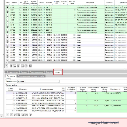
ментов товародвижения
овым надбавкам
Image Removed