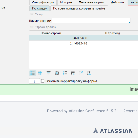
люты в валюту учета
Ima
Powered by
Atlassian Confluence
6.15.2
Report a