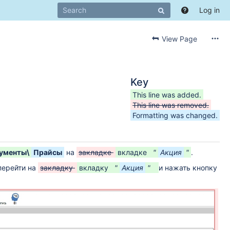
Log in
View Page
Key
This line was added.
This line was removed.
Formatting was changed.
ументы\
Прайсы
на
закладке
вкладке
"
Акция
"
.
перейти на
закладку
вкладку
"
Акция
"
и нажать кнопку