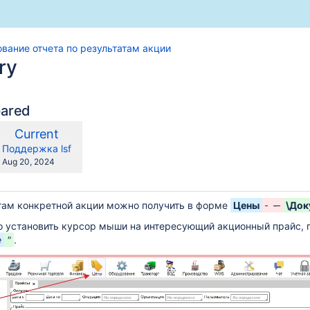
вание отчета по результатам акции
ry
pared
ompared
New
Current
th
Version
y.user
changes.mady.by.user
Поддержка lsf
Saved
Aug 20, 2024
on
ьтрации акционных позиций в рабочих формах
там конкретной акции можно получить в форме
Цены
-
\Док
 установить курсор мыши на интересующий акционный прайс, 
е
"
.