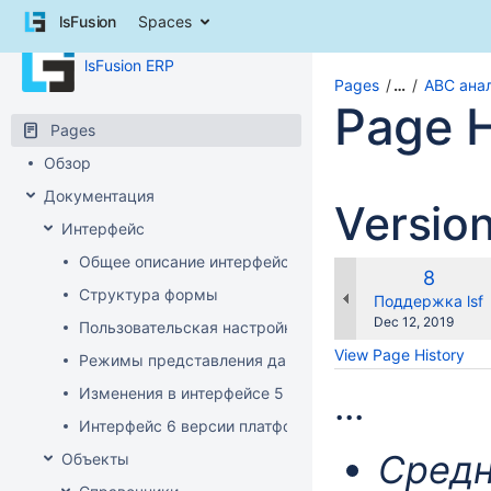
Skip
lsFusion
Spaces
to
content
lsFusion ERP
Skip
Pages
…
ABC ана
to
Page H
breadcrumbs
Pages
Skip
to
Обзор
header
Документация
Versio
menu
Skip
Интерфейс
to
Общее описание интерфейса клиента
action
Old
8
menu
Структура формы
Version
changes.mady.b
Поддержка lsf
Skip
Saved
Dec 12, 2019
Пользовательская настройка интерфейса
to
on
View Page History
quick
Режимы представления данных
search
Изменения в интерфейсе 5 версии платформы
...
Интерфейс 6 версии платформы
Средн
Объекты