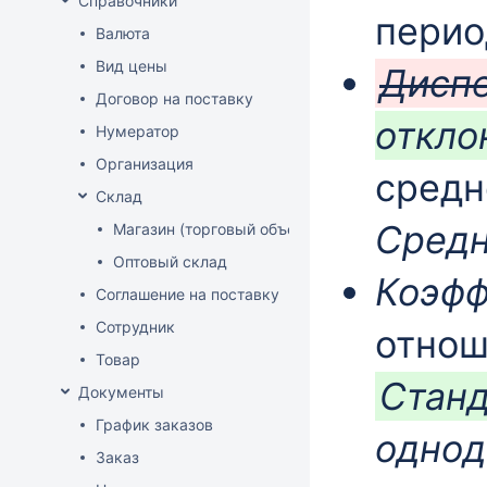
Справочники
перио
Валюта
Вид цены
Дисп
Договор на поставку
откло
Нумератор
Организация
средн
Склад
Средн
Магазин (торговый объект)
Оптовый склад
Коэфф
Соглашение на поставку
Сотрудник
отно
Товар
Станд
Документы
График заказов
однод
Заказ