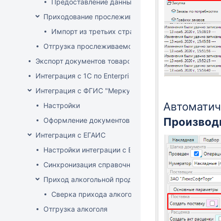
Предоставление данных о произведенных прос
Приходование прослеживаемого товара
Импорт из третьих стран (не ЕАЭС)
Отгрузка прослеживаемого товара
Экспорт документов товародвижения
Интеграция с 1С по EnterpriseData
Интеграция с ФГИС "Меркурий"
Автоматич
Настройки
Производ
Оформление документов с ВСД
Интеграция с ЕГАИС
Настройки интеграции с ЕГАИС
Синхронизация справочников
Приход алкогольной продукции
Сверка прихода алкоголя на ТСД
Отгрузка алкоголя