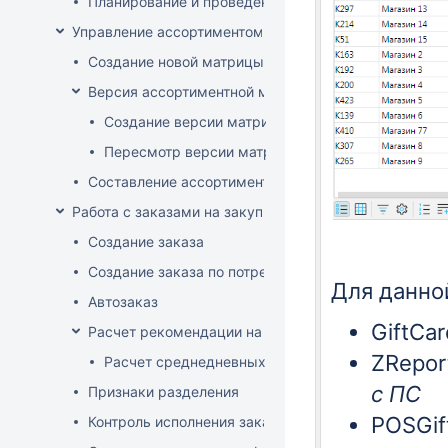
Планирование и проведение акций
Управление ассортиментом магазинов
Создание новой матрицы
Версия ассортиментной матрицы
Создание версии матрицы
Пересмотр версии матрицы
Составление ассортимента магазина
Работа с заказами на закупку
Создание заказа
Создание заказа по потребностям
Для данно
Автозаказ
GiftCa
Расчет рекомендации на закупку
ZRepor
Расчет среднедневных продаж
с ПС
Признаки разделения
POSGif
Контроль исполнения заказов поставщиком