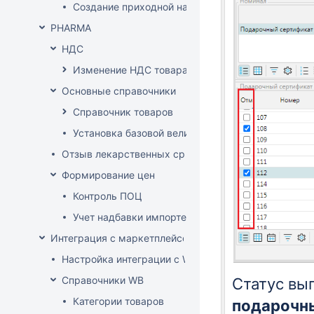
Создание приходной накладной на основании до
PHARMA
НДС
Изменение НДС товара
Основные справочники
Справочник товаров
Установка базовой величины
Отзыв лекарственных средств из продажи
Формирование цен
Контроль ПОЦ
Учет надбавки импортера в расценке (по постан
Интеграция с маркетплейсом Wildberries
Настройка интеграции с WB API
Справочники WB
Статус вы
Категории товаров
подарочн