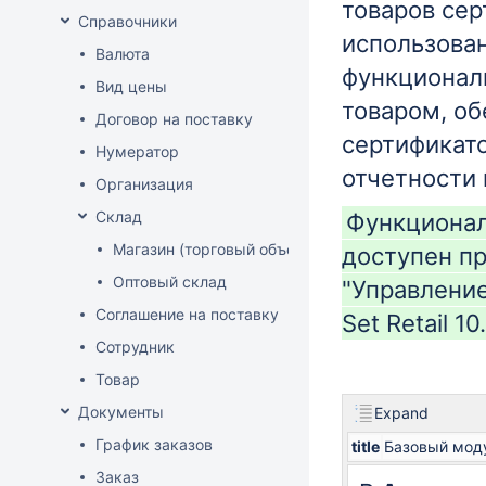
товаров сер
Справочники
использова
Валюта
функционал
Вид цены
товаром, о
Договор на поставку
сертификат
Нумератор
отчетности 
Организация
Склад
Функционал
Магазин (торговый объект)
доступен пр
Оптовый склад
"Управление
Соглашение на поставку
Set Retail 10.
Сотрудник
Товар
Документы
Expand
График заказов
title
Базовый мод
Заказ