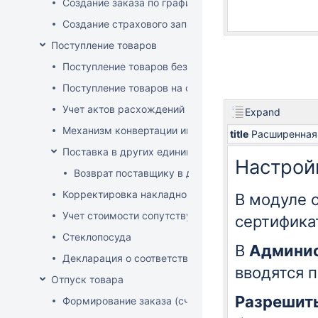
Создание заказа по графику
Создание страхового запаса
Поступление товаров
Поступление товаров без заказа
Поступление товаров на основе заказа
Учет актов расхождений при поступлении товаров
Expand
Механизм конвертации инвойсов из иностранной ва
title
Расширенная
Поставка в других единицах
Настрой
Возврат поставщику в других единицах
Корректировка накладной (РФ)
В модуле 
Учет стоимости сопутствующих услуг в приходе
сертифика
Стеклопосуда
В
Админи
Декларация о соответствии
вводятся 
Отпуск товара
Разрешить
Формирование заказа (счета-фактуры)