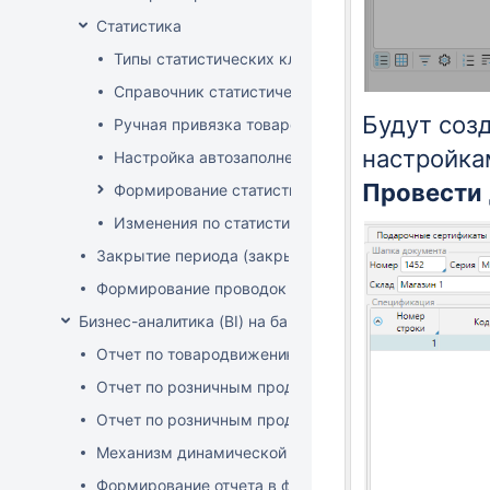
Статистика
Типы статистических классификаторов
Справочник статистических групп
Будут соз
Ручная привязка товаров к статистическим груп
настройка
Настройка автозаполнения статистических гру
Провести
Формирование статистических отчетов
Изменения по статистике с января 2025
Закрытие периода (закрытие документов)
Формирование проводок
Бизнес-аналитика (BI) на базе OLAP DRUID
Отчет по товародвижению с товарной детализацие
Отчет по розничным продажам с детализацией по 
Отчет по розничным продажам с детализацией по 
Механизм динамической фильтрации и группировки
Формирование отчета в файле XLSX-формата