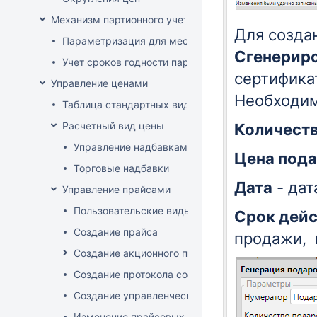
Механизм партионного учета
Для созда
Параметризация для места хранения механизма ис
Сгенерир
Учет сроков годности партий
сертифика
Управление ценами
Необходим
Таблица стандартных видов цен
Расчетный вид цены
Количест
Управление надбавками
Цена под
Торговые надбавки
Дата
- дат
Управление прайсами
Пользовательские виды цен
Срок дей
Создание прайса
продажи, 
Создание акционного прайса
Создание протокола согласования цен
Создание управленческого прайса
Изменение прайсовых цен