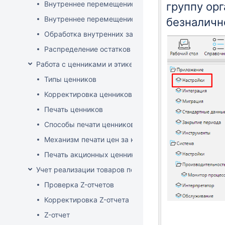
Внутреннее перемещение через документ поставки
группу ор
Внутреннее перемещение через накладные (РБ)
безналичн
Обработка внутренних заказов
Распределение остатков склада по заказам магази
Работа с ценниками и этикетками
Типы ценников
Корректировка ценников
Печать ценников
Способы печати ценников
Механизм печати цен за килограмм/литр товара
Печать акционных ценников
Учет реализации товаров по кассе
Проверка Z-отчетов
Корректировка Z-отчета
Z-отчет