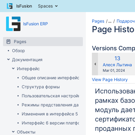
Skip
lsFusion
Spaces
to
content
Skip
Pages
…
Подароч
lsFusion ERP
to
Page Histo
breadcrumbs
Skip
Pages
to
Versions Com
Обзор
header
menu
Old
13
Документация
Skip
Version
changes.mady.b
Алеся Лытина
Интерфейс
to
Saved
Mar 01, 2024
action
on
Общее описание интерфейса клиента
View Page History
menu
Структура формы
Skip
Использова
to
Пользовательская настройка интерфейса
quick
рамках базо
Режимы представления данных
search
модуль дае
Изменения в интерфейсе 5 версии платформы
сертификат
Интерфейс 6 версии платформы
проданных п
Объекты