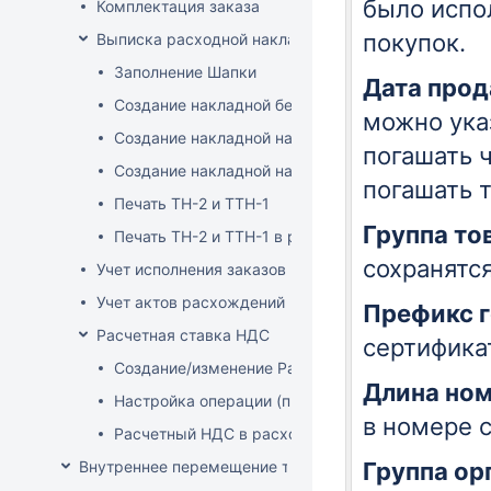
было испол
Комплектация заказа
покупок.
Выписка расходной накладной
Заполнение Шапки
Дата прод
Создание накладной без заказа
можно ука
Создание накладной на основе заказа
погашать 
Создание накладной на основе документа ТСД
погашать 
Печать ТН-2 и ТТН-1
Группа то
Печать ТН-2 и ТТН-1 в розничных ценах
сохранятс
Учет исполнения заказов на продажу
Учет актов расхождений при отгрузке товара
Префикс 
Расчетная ставка НДС
сертифика
Создание/изменение Расчетной ставки НДС
Длина ном
Настройка операции (продажа)
в номере 
Расчетный НДС в расходных документах
Внутреннее перемещение товаров
Группа ор