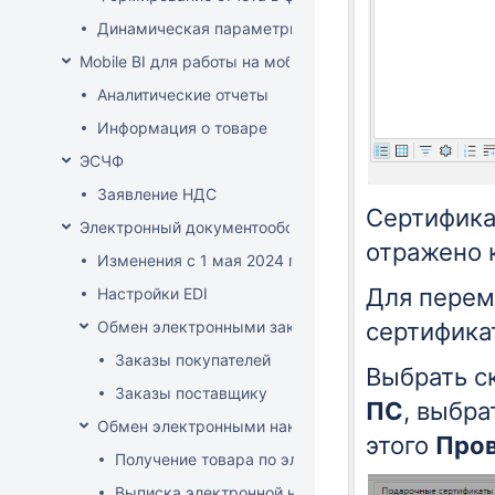
Динамическая параметризация отображаемых в от
Mobile BI для работы на мобильных устройствах
Аналитические отчеты
Информация о товаре
ЭСЧФ
Заявление НДС
Сертифика
Электронный документооборот (РБ)
отражено 
Изменения с 1 мая 2024 года
Для перем
Настройки EDI
Обмен электронными заказами
сертифика
Заказы покупателей
Выбрать с
Заказы поставщику
ПС
, выбра
Обмен электронными накладными
этого
Про
Получение товара по электронной накладной
Выписка электронной накладной