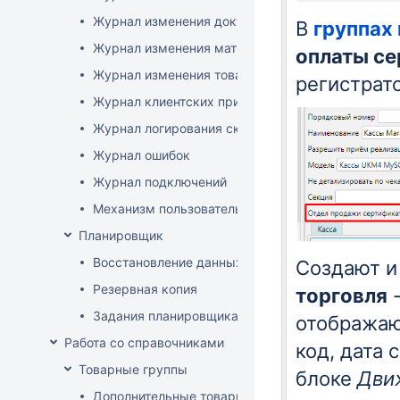
Журнал изменения документов
В
группах
Журнал изменения матриц
оплаты с
Журнал изменения товаров
регистрато
Журнал клиентских приложений
Журнал логирования сканирований штрихкодов
Журнал ошибок
Журнал подключений
Механизм пользовательского логирования
Планировщик
Восстановление данных
Создают и
Резервная копия
торговля
Задания планировщика
отображаю
Работа со справочниками
код, дата 
Товарные группы
блоке
Дви
Дополнительные товарные группы