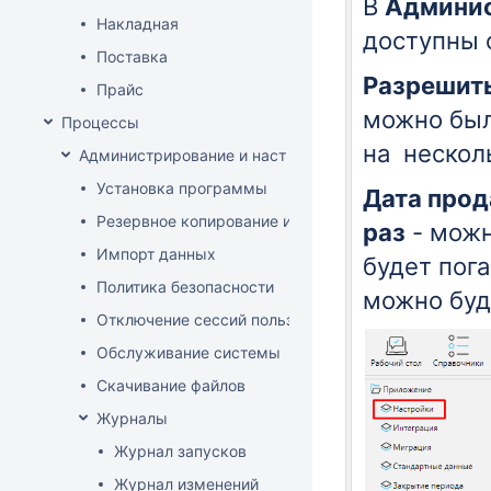
В
Админи
Накладная
доступны 
Поставка
Разрешить
Прайс
можно был
Процессы
на нескол
Администрирование и настройка
Установка программы
Дата прод
Резервное копирование и восстановление базы да
раз
- можн
Импорт данных
будет пог
Политика безопасности
можно буд
Отключение сессий пользователя
Обслуживание системы
Скачивание файлов
Журналы
Журнал запусков
Журнал изменений