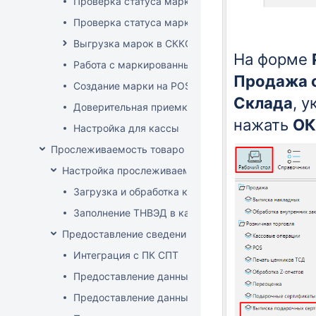
Проверка статуса марки на ТСД
Проверка статуса марки на приходе
Выгрузка марок в СККО при реализации без кас
На форме
Работа с маркированным товаром на POS
Продажа 
Создание марки на POS
Склада
, 
Доверительная приемка маркированного товара
нажать
ОК
Настройка для кассы
Прослеживаемость товаров
Настройка прослеживаемости
Загрузка и обработка кодов ТН ВЭД
Заполнение ТНВЭД в карточке товара
Предоставление сведений о прослеживаемых това
Интеграция с ПК СПТ
Предоставление данных по остаткам (инвентари
Предоставление данных о ввозе