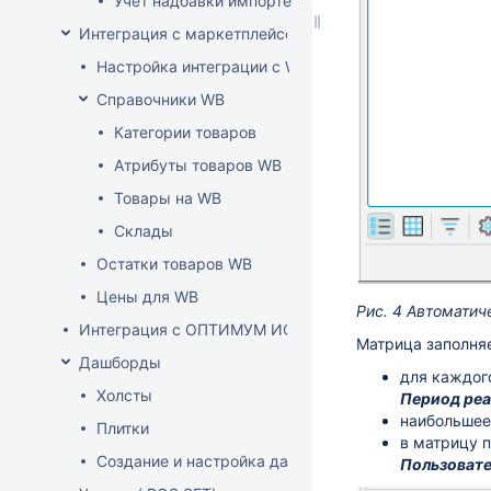
Учет надбавки импортера в расценке (по постан
Интеграция с маркетплейсом Wildberries
Настройка интеграции с WB API
Справочники WB
Категории товаров
Атрибуты товаров WB
Товары на WB
Склады
Остатки товаров WB
Цены для WB
Рис. 4 Автоматич
Интеграция с ОПТИМУМ ИСУМТ
Матрица заполняе
Дашборды
для каждог
Холсты
Период ре
наибольшее 
Плитки
в матрицу п
Создание и настройка дашборда
Пользовате