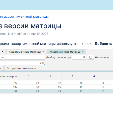
Skip
Go
ия ассортиментной матрицы
to
to
е версии матрицы
end
start
ссира"
of
of
тина
, last modified on
Apr 10, 2023
banner
banner
ерсию ассортиментной матрицы используется кнопка
Добавить
сового оборудования
 на ТСД