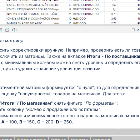
ая матрица
ить корректировки вручную. Например, проверить есть ли тов
ключить из матрицы. Также на вкладке
Итоги
-
По поставщика
с минимальным кол-вом можно снять уровень и определить его
, нужно удалить значение уровня для позиции.
ртиментной матрицы формируется "с нуля", то для определени
оценку "популярности" товаров на магазинах. Для этого:
"
Итоги
"\"
По магазинам
" снять фильтр "
По форматам
";
ть колонку "
Кол-во с продажей или остатком
";
нимальное и максимальное кол-во товаров на магазинах, можн
:
А
– 100,
В
– 150,
С
– 200,
D
– 250.