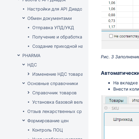
Настройки для API Диадок
Обмен документами
Отправка УПД/УКД
Получение и обработка УПД/УКД
Создание приходной накладной на основании до
PHARMA
Рис. 3 Заполнени
НДС
Автоматически
Изменение НДС товара
На вкладке
Основные справочники
Внести кол
Справочник товаров
Установка базовой величины
Отзыв лекарственных средств из продажи
Формирование цен
Контроль ПОЦ