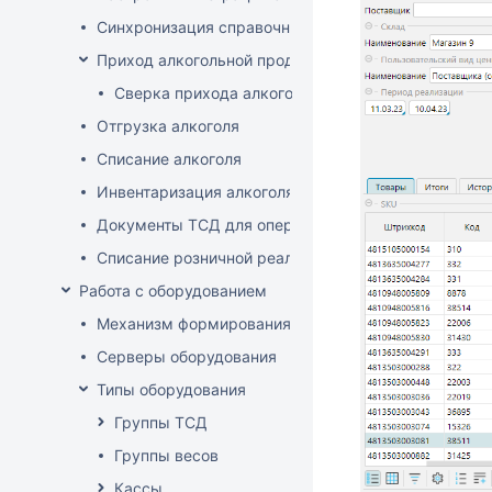
Синхронизация справочников
Приход алкогольной продукции
Сверка прихода алкоголя на ТСД
Отгрузка алкоголя
Списание алкоголя
Инвентаризация алкоголя
Документы ТСД для операций с алкоголем
Списание розничной реализации алкоголя
Работа с оборудованием
Механизм формирования стоп-листа
Серверы оборудования
Типы оборудования
Группы ТСД
Группы весов
Кассы