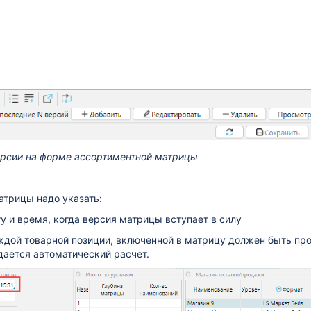
рах в ПК СПТ
зация)
леживаемых товарах
Версии на форме ассортиментной матрицы
атрицы надо указать:
ту и время, когда версия матрицы вступает в силу
ждой товарной позиции, включенной в матрицу должен быть пр
дается автоматический расчет.