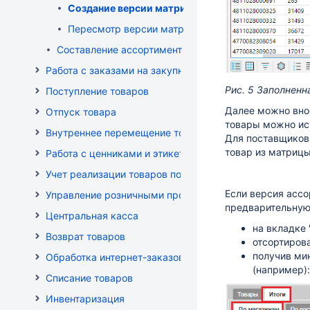
Создание версии матрицы
Пересмотр версии матрицы
Составление ассортимента магазина
Работа с заказами на закупку
Рис. 5 Заполненн
Поступление товаров
Далее можно внос
Отпуск товара
товары можно ис
Внутреннее перемещение товаров
Для поставщиков 
товар из матрицы
Работа с ценниками и этикетками
Учет реализации товаров по кассе
Если версия ассо
Управление розничными продажами
предварительную 
Центральная касса
на вкладке 
Возврат товаров
отсортирова
получив ми
Обработка интернет-заказов
(например)
Списание товаров
Инвентаризация