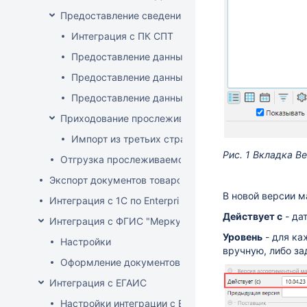
Предоставление сведений о прослеживаемых това
Интеграция с ПК СПТ
Предоставление данных по остаткам (инвентари
Предоставление данных о ввозе
Предоставление данных о произведенных прос
Приходование прослеживаемого товара
Импорт из третьих стран (не ЕАЭС)
Рис. 1 Вкладка 
Отгрузка прослеживаемого товара
Экспорт документов товародвижения
В новой версии м
Интеграция с 1С по EnterpriseData
Действует с
- да
Интеграция с ФГИС "Меркурий"
Уровень
- для ка
Настройки
вручную, либо за
Оформление документов с ВСД
Интеграция с ЕГАИС
Настройки интеграции с ЕГАИС