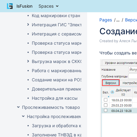
Skip
lsFusion
Spaces
УКЗ маркировка
to
content
Код маркировки стран ЕАЭС
Pages
…
Верс
Skip
Интеграция ГИС "Электронный Знак"
to
Создани
breadcrumbs
Интеграция с сервисом "Цифровой помощник ка
Skip
Skip
Created by
Алеся Лы
Проверка статуса марки на ТСД
to
to
header
Проверка статуса марки на приходе
Go
Чтобы создать в
end
menu
to
of
Выгрузка марок в СККО при реализации без кас
Skip
start
metadata
to
Работа с маркированным товаром на POS
of
action
metadata
Создание марки на POS
menu
Skip
Доверительная приемка маркированного товара
to
Настройка для кассы
quick
search
Прослеживаемость товаров
Настройка прослеживаемости
Загрузка и обработка кодов ТН ВЭД
Заполнение ТНВЭД в карточке товара