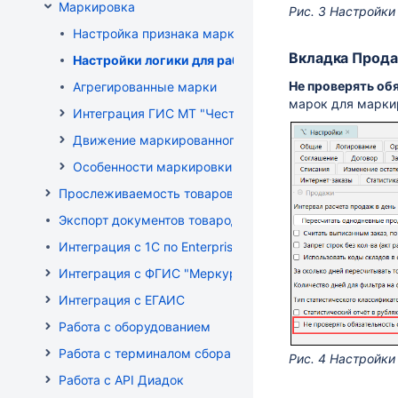
Маркировка
Рис. 3 Настройки
Настройка признака маркировки для товаров
Вкладка Прод
Настройки логики для работы с маркированным т
Не проверять об
Агрегированные марки
марок для марки
Интеграция ГИС МТ "Честный знак" (РФ)
Движение маркированного товара
Особенности маркировки РБ
Прослеживаемость товаров
Экспорт документов товародвижения
Интеграция с 1С по EnterpriseData
Интеграция с ФГИС "Меркурий"
Интеграция с ЕГАИС
Работа с оборудованием
Работа с терминалом сбора данных (ТСД)
Рис. 4 Настройки
Работа с API Диадок