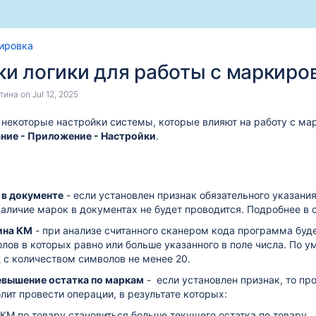
Skip
Go
ировка
to
to
ки логики для работы с маркир
end
start
of
of
тина
on
Jul 12, 2025
banner
banner
 некоторые настройки системы, которые влияют на работу с м
ие - Приложение - Настройки
.
овлению №713(6)
 в документе
- если установлен признак обязательного указания
наличие марок в документах не будет проводится. Подробнее в 
ина КМ
-
при анализе считанного сканером кода программа буде
лов в которых равно или больше указанного в поле числа. По у
 с количеством символов не менее 20.
евышение остатка по маркам
- если установлен признак, то п
олит провести операции, в результате которых:
КМ по товару становиться больше текущего остатка по товару,