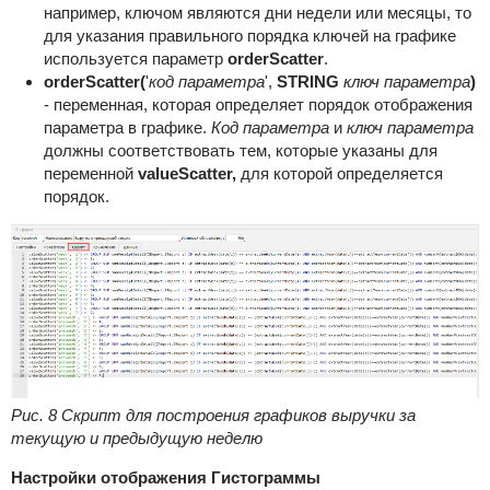
например, ключом являются дни недели или месяцы, то
для указания правильного порядка ключей на графике
используется параметр
orderScatter
.
orderScatter(
'
код параметра
',
STRING
ключ параметрa
)
- переменная, которая определяет порядок отображения
параметра в графике.
Код параметра
и
ключ параметрa
должны соответствовать тем, которые указаны для
переменной
valueScatter,
для которой определяется
порядок.
Рис. 8 Скрипт для построения графиков выручки за
текущую и предыдущую неделю
Настройки отображения Гистограммы