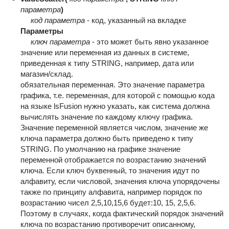
параметрa
)
код параметра
- код, указанный на вкладке
Параметры
ключ параметра
- это может быть явно указанное
значение или переменная из данных в системе,
приведенная к типу STRING, например, дата или
магазин/склад.
обязательная переменная. Это значение параметра
графика, т.е. переменная, для которой с помощью кода
на языке lsFusion нужно указать, как система должна
вычислять значение по каждому ключу графика.
Значение переменной является числом, значение же
ключа параметра должно быть приведено к типу
STRING. По умолчанию на графике значение
переменной отображается по возрастанию значений
ключа. Если ключ буквенный, то значения идут по
алфавиту, если числовой, значения ключа упорядочены
также по принципу алфавита, например порядок по
возрастанию чисел 2,5,10,15,6 будет:10, 15, 2,5,6.
Поэтому в случаях, когда фактический порядок значений
ключа по возрастанию противоречит описанному,