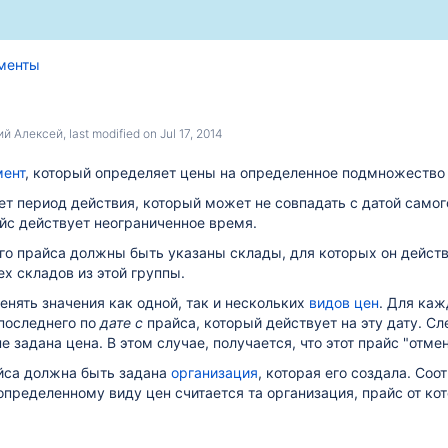
Skip
Go
менты
to
to
end
start
of
of
ий Алексей
, last modified on
Jul 17, 2014
banner
banner
мент
, который определяет цены на определенное подмножество 
т период действия, который может не совпадать с датой самого
айс действует неограниченное время.
о прайса должны быть указаны склады, для которых он действи
ех складов из этой группы.
нять значения как одной, так и нескольких
видов цен
. Для каж
 последнего по
дате с
прайса, который действует на эту дату. Сл
е задана цена. В этом случае, получается, что этот прайс "от
йса должна быть задана
организация
, которая его создала. Со
определенному виду цен считается та организация, прайс от ко