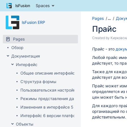
Skip
lsFusion
Spaces
to
content
Pages
…
Доку
Skip
lsFusion ERP
to
Прайс
breadcrumbs
Skip
Skip
Created by
Кирковск
Pages
to
to
Обзор
header
Go
Прайс
- это
доку
end
menu
to
of
Документация
Любой прайс имее
Skip
start
metadata
действует, то пр
Интерфейс
to
of
action
metadata
Также для каждог
Общее описание интерфейса клиента
menu
действует для вс
Структура формы
Skip
Прайс может изме
to
Пользовательская настройка интерфейса
определяется из
quick
цен может быть н
Режимы представления данных
search
Для каждого пра
Изменения в интерфейсе 5 версии платформы
организацией по 
Интерфейс 6 версии платформы
действительным.
Объекты