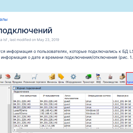
Skip
Go
алы
to
to
подключений
end
start
of
of
а lsf
, last modified on
May 23, 2019
banner
banner
ся информация о пользователях, которые подключались к БД L
е информация о дате и времени подключения/отключения (рис. 1.