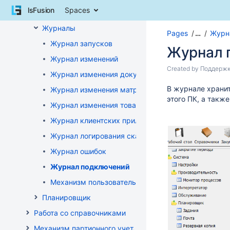
Skip
lsFusion
Spaces
Скачивание файлов
to
content
Журналы
Pages
…
Журн
Skip
Журнал запусков
to
Журнал 
breadcrumbs
Журнал изменений
Skip
Skip
Created by
Поддержк
Журнал изменения документов
to
to
header
Go
В журнале хранит
end
Журнал изменения матриц
menu
to
этого ПК, а такж
of
Журнал изменения товаров
Skip
start
metadata
to
of
Журнал клиентских приложений
action
metadata
Журнал логирования сканирований штрихкодов
menu
Skip
Журнал ошибок
to
Журнал подключений
quick
search
Механизм пользовательского логирования
Планировщик
Работа со справочниками
Механизм партионного учета