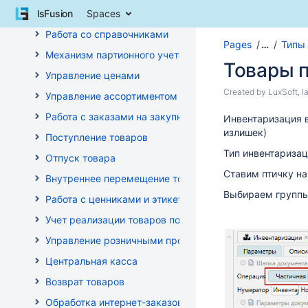
Skip
lsFusion
Администрирование и настройка
Spaces
to
content
Работа со справочниками
Pages
…
Типы
Skip
Механизм партионного учета
to
Товары п
breadcrumbs
Управление ценами
Skip
Skip
Created by
LuxSoft
, 
Управление ассортиментом магазинов
to
to
header
Работа с заказами на закупку
Go
Инвентаризация в
end
menu
to
излишек)
of
Поступление товаров
Skip
start
metadata
Тип инвентаризац
to
Отпуск товара
of
action
metadata
Ставим птичку на
Внутреннее перемещение товаров
menu
Выбираем группы
Skip
Работа с ценниками и этикетками
to
Учет реализации товаров по кассе
quick
search
Управление розничными продажами
Центральная касса
Возврат товаров
Обработка интернет-заказов