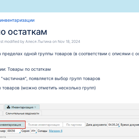
Skip
Go
 инвентаризации
to
to
о остаткам
end
start
of
of
last modified by
Алеся Лытина
on
Nov 18, 2024
banner
banner
 пределах одной группы товаров (в соответствии с описями с о
ии: Товары по остаткам
 "частичная", появляется выбор групп товаров
 товаров (можно отметить несколько групп)