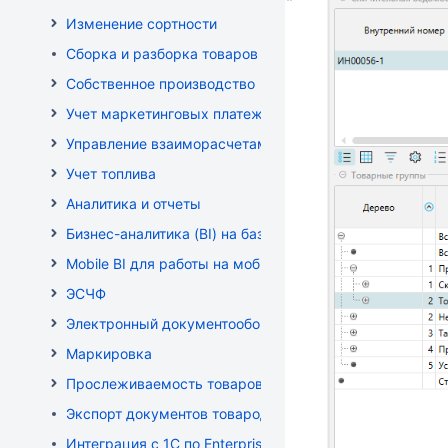
Изменение сортности
Сборка и разборка товаров
Собственное производство
Учет маркетинговых платежей
Управление взаиморасчетами
Учет топлива
Аналитика и отчеты
Бизнес-аналитика (BI) на базе OLAP DRUID
Mobile BI для работы на мобильных устройствах
ЭСЧФ
Электронный документооборот (РБ)
Маркировка
Прослеживаемость товаров
Экспорт документов товародвижения
Интеграция с 1С по EnterpriseData