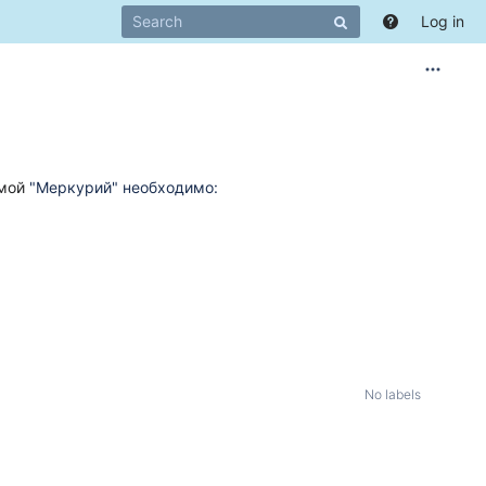
Log in
мой
"Меркурий" необходимо:
No labels