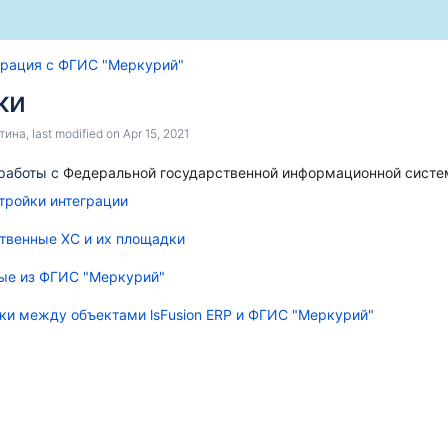
зация)
Skip
Go
грация с ФГИС "Меркурий"
to
to
ки
end
start
леживаемых товарах
of
of
тина
, last modified on
Apr 15, 2021
banner
banner
работы с
Федеральной государственной информационной систе
тройки интеграции
ственные ХС и их площадки
ные из ФГИС "Меркурий"
ки между объектами lsFusion ERP и ФГИС "Меркурий"