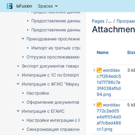
Skip
Интеграция с ПК СПТ
lsFusion
Spaces
to
Предоставление данных по остаткам (инвентари
content
Skip
Предоставление данных о ввозе
Pages
…
Програм
to
Attachmen
Предоставление данных о произведенных прос
breadcrumbs
Skip
Приходование прослеживаемого товара
to
Импорт из третьих стран (не ЕАЭС)
header
Name
Siz
menu
Отгрузка прослеживаемого товара
Skip
Экспорт документов товародвижения
to
worddav
3 k
action
Интеграция с 1С по EnterpriseData
c7f264edc5
menu
1d7f796c7a
Интеграция с ФГИС "Меркурий"
Skip
3f4038afbd
to
Настройки
94.png
quick
Оформление документов с ВСД
worddav
5 k
search
772c2ad05
Интеграция с ЕГАИС
e4dff554d0
Настройки интеграции с ЕГАИС
af7c8ed486
cc1.png
Синхронизация справочников