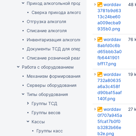
Приход алкогольной продукции
worddav
48 
3781b9d63
Сверка прихода алкоголя на ТСД
13c24be60
Отгрузка алкоголя
a009ecba9
935b0.png
Списание алкоголя
worddav
76 
Инвентаризация алкоголя
8abfd0c6b
Документы ТСД для операций с алкоголем
d65bbb3a0
fb6441901
Списание розничной реализации алкоголя
bff17.png
Работа с оборудованием
worddav
19 
Механизм формирования стоп-листа
732a80635
Серверы оборудования
a6a3c458f
d90ba15aaf
Типы оборудования
140f.png
Группы ТСД
worddav
27 
Группы весов
0f707a945a
5fca17b0f0
Кассы
b3282b66e
Группы касс
b2e.png