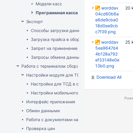
Модели касс
worddav
20 
Программная касса
04cd60b6a
e6de9cba0
Экспорт
18d0ee9cb
Способы загрузки данных в оборудование
c7f39.png
Загрузка прайса в оборудование
worddav
25 
5ea9647d4
Запрет на применение скидок
4b128a792
Запросы обмена данными
ef33148e0e
13b0.png
Работа с терминалом сбора данных (ТСД)
Настройки модуля для ТСД
Download All
Настройки для ТСД в системе
Настройки мобильного приложения
Powe
Интерфейс приложения
Обмен данными
Работа с документами на ТСД
Проверка цен