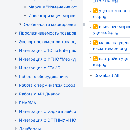
_11-0-13.png
Марка в "Изменение остатков"
уценка и перен
Инвентаризация маркированного товара
ос.png
Особенности маркировки РБ
списание марк
уценкой.png
Прослеживаемость товаров
Экспорт документов товародвижения
марка на уцен
нном товаре.png
Интеграция с 1С по EnterpriseData
настройка уце
Интеграция с ФГИС "Меркурий"
ки.png
Интеграция с ЕГАИС
Download All
Работа с оборудованием
Работа с терминалом сбора данных (ТСД)
Работа с API Диадок
PHARMA
Интеграция с маркетплейсом Wildberries
Интеграция с ОПТИМУМ ИСУМТ
Дашборды