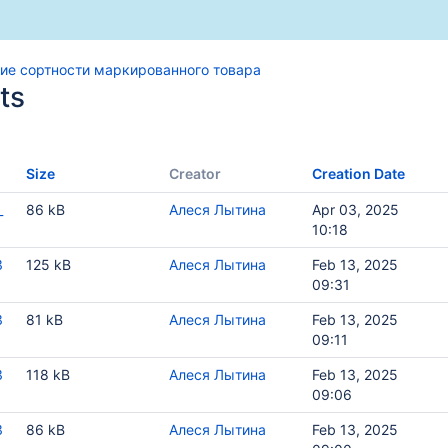
ие сортности маркированного товара
ts
варом
Size
Creator
Creation Date
_
86 kB
Алеся Лытина
Apr 03, 2025
10:18
3
125 kB
Алеся Лытина
Feb 13, 2025
09:31
3
81 kB
Алеся Лытина
Feb 13, 2025
09:11
3
118 kB
Алеся Лытина
Feb 13, 2025
09:06
ркированным товаром
3
86 kB
Алеся Лытина
Feb 13, 2025