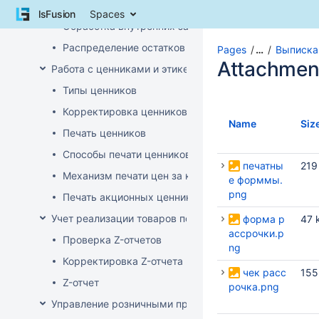
Внутреннее перемещение через накладные (РБ)
Skip
lsFusion
Spaces
to
Обработка внутренних заказов
content
Распределение остатков склада по заказам магази
Skip
Pages
…
Выписка
to
Attachmen
Работа с ценниками и этикетками
breadcrumbs
Типы ценников
Skip
to
Корректировка ценников
header
Name
Siz
Печать ценников
menu
Skip
Способы печати ценников
to
печатны
219
Механизм печати цен за килограмм/литр товара
action
е форммы.
menu
png
Печать акционных ценников
Skip
Учет реализации товаров по кассе
форма р
47 
to
ассрочки.p
quick
Проверка Z-отчетов
ng
search
Корректировка Z-отчета
чек расс
155
Z-отчет
рочка.png
Управление розничными продажами