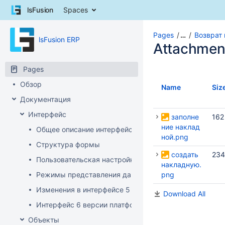
Skip
lsFusion
Spaces
to
content
Skip
Pages
…
Возврат
lsFusion ERP
to
Attachmen
breadcrumbs
Skip
Pages
to
Обзор
header
Name
Siz
menu
Документация
Skip
Интерфейс
to
заполне
162
action
ние наклад
Общее описание интерфейса клиента
menu
ной.png
Структура формы
Skip
создать
234
to
Пользовательская настройка интерфейса
накладную.
quick
Режимы представления данных
png
search
Изменения в интерфейсе 5 версии платформы
Download All
Интерфейс 6 версии платформы
Объекты