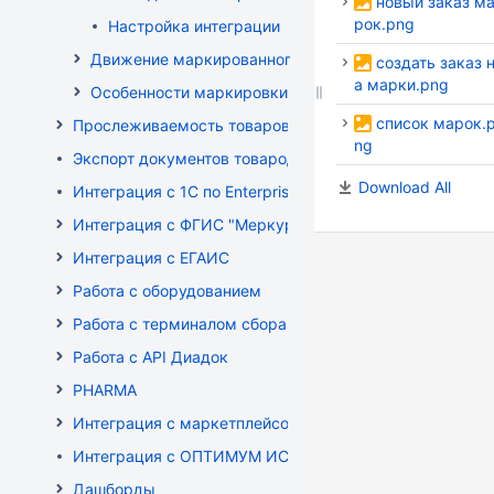
новый заказ м
рок.png
Настройка интеграции
Движение маркированного товара
создать заказ 
а марки.png
Особенности маркировки РБ
список марок.
Прослеживаемость товаров
ng
Экспорт документов товародвижения
Download All
Интеграция с 1С по EnterpriseData
Интеграция с ФГИС "Меркурий"
Интеграция с ЕГАИС
Работа с оборудованием
Работа с терминалом сбора данных (ТСД)
Работа с API Диадок
PHARMA
Интеграция с маркетплейсом Wildberries
Интеграция с ОПТИМУМ ИСУМТ
Дашборды