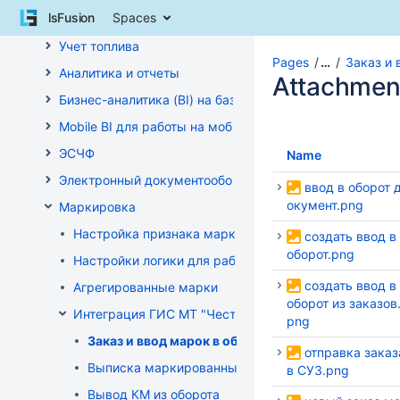
Skip
lsFusion
Spaces
Управление взаиморасчетами
to
content
Учет топлива
Skip
Pages
…
Заказ и 
Аналитика и отчеты
to
Attachmen
breadcrumbs
Бизнес-аналитика (BI) на базе OLAP DRUID
Skip
Mobile BI для работы на мобильных устройствах
to
header
ЭСЧФ
Name
menu
Электронный документооборот (РБ)
Skip
ввод в оборот 
to
окумент.png
Маркировка
action
Настройка признака маркировки для товаров
создать ввод в
menu
оборот.png
Skip
Настройки логики для работы с маркированным то
to
создать ввод в
Агрегированные марки
quick
оборот из заказов
search
Интеграция ГИС МТ "Честный знак" (РФ)
png
Заказ и ввод марок в оборот
отправка заказ
Выписка маркированных товаров
в СУЗ.png
Вывод КМ из оборота