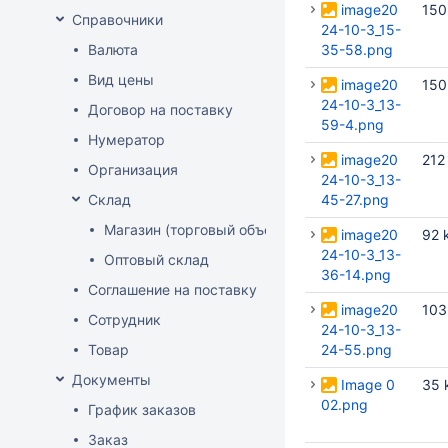
image20
150
Справочники
24-10-3_15-
Валюта
35-58.png
Вид цены
image20
150
24-10-3_13-
Договор на поставку
59-4.png
Нумератор
image20
212
Организация
24-10-3_13-
Склад
45-27.png
Магазин (торговый объект)
image20
92 
24-10-3_13-
Оптовый склад
36-14.png
Соглашение на поставку
image20
103
Сотрудник
24-10-3_13-
Товар
24-55.png
Документы
Image 0
35 
02.png
График заказов
Заказ