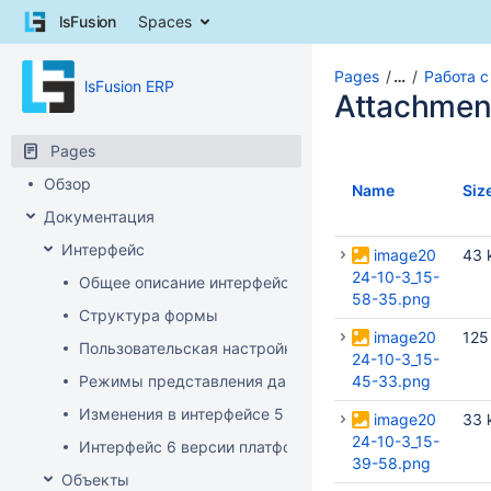
Skip
lsFusion
Spaces
to
content
Skip
Pages
…
Работа 
lsFusion ERP
to
Attachmen
breadcrumbs
Skip
Pages
to
Обзор
header
Name
Siz
menu
Документация
Skip
Интерфейс
to
image20
43 
action
24-10-3_15-
Общее описание интерфейса клиента
menu
58-35.png
Структура формы
Skip
image20
125
to
Пользовательская настройка интерфейса
24-10-3_15-
quick
Режимы представления данных
45-33.png
search
Изменения в интерфейсе 5 версии платформы
image20
33 
24-10-3_15-
Интерфейс 6 версии платформы
39-58.png
Объекты