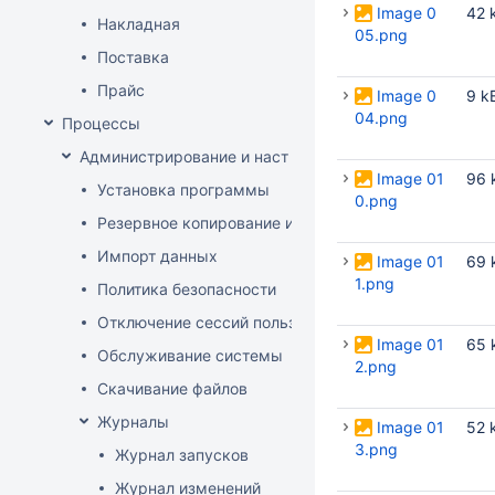
Image 0
42 
Накладная
05.png
Поставка
Прайс
Image 0
9 k
04.png
Процессы
Администрирование и настройка
Image 01
96 
Установка программы
0.png
Резервное копирование и восстановление базы да
Импорт данных
Image 01
69 
1.png
Политика безопасности
Отключение сессий пользователя
Image 01
65 
Обслуживание системы
2.png
Скачивание файлов
Журналы
Image 01
52 
3.png
Журнал запусков
Журнал изменений