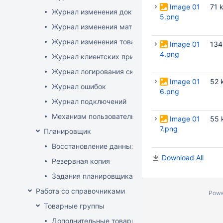
Image 01
71 
Журнал изменения документов
5.png
Журнал изменения матриц
Журнал изменения товаров
Image 01
134
4.png
Журнал клиентских приложений
Журнал логирования сканирований штрихкодов
Image 01
52 
Журнал ошибок
6.png
Журнал подключений
Механизм пользовательского логирования
Image 01
55 
7.png
Планировщик
Восстановление данных
Download All
Резервная копия
Задания планировщика
Работа со справочниками
Powe
Товарные группы
Дополнительные товарные группы