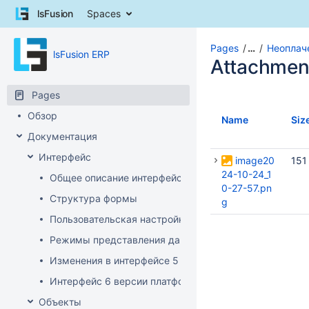
Skip
lsFusion
Spaces
to
content
Skip
Pages
…
Неоплач
lsFusion ERP
to
Attachmen
breadcrumbs
Skip
Pages
to
Обзор
header
Name
Siz
menu
Документация
Skip
Интерфейс
to
image20
151
action
24-10-24_1
Общее описание интерфейса клиента
menu
0-27-57.pn
Структура формы
Skip
g
to
Пользовательская настройка интерфейса
quick
Режимы представления данных
search
Изменения в интерфейсе 5 версии платформы
Интерфейс 6 версии платформы
Объекты