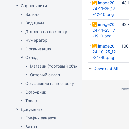
image20
43 
Справочники
24-11-25_17
Валюта
-42-16.png
Вид цены
image20
82 
24-11-25_17
Договор на поставку
-19-0.png
Нумератор
image20
100
Организация
24-10-25_12
Склад
-31-49.png
Магазин (торговый объект)
Download All
Оптовый склад
Соглашение на поставку
Powe
Сотрудник
Товар
Документы
График заказов
Заказ