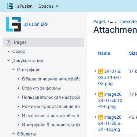
Skip
lsFusion
Spaces
to
content
Skip
Pages
…
Приходо
lsFusion ERP
to
Attachmen
breadcrumbs
Skip
Pages
to
Обзор
header
Name
Siz
menu
Документация
Skip
Интерфейс
to
24-01-2
17 
action
025 14-04-
Общее описание интерфейса клиента
menu
03.png
Структура формы
Skip
image20
77 
to
Пользовательская настройка интерфейса
24-11-26_12
quick
Режимы представления данных
-1-0.png
search
Изменения в интерфейсе 5 версии платформы
image20
49 
24-11-26_9-
Интерфейс 6 версии платформы
34-48.png
Объекты