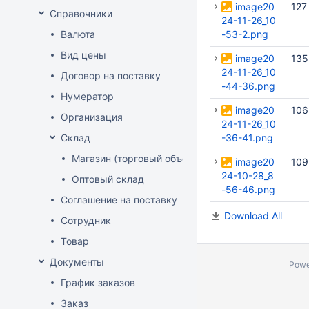
image20
127
Справочники
24-11-26_10
Валюта
-53-2.png
Вид цены
image20
135
24-11-26_10
Договор на поставку
-44-36.png
Нумератор
image20
106
Организация
24-11-26_10
Склад
-36-41.png
Магазин (торговый объект)
image20
109
24-10-28_8
Оптовый склад
-56-46.png
Соглашение на поставку
Download All
Сотрудник
Товар
Документы
Powe
График заказов
Заказ