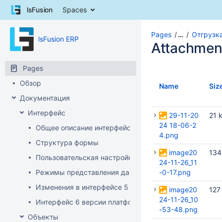
Skip
lsFusion
Spaces
to
content
Skip
Pages
…
Отгрузк
lsFusion ERP
to
Attachmen
breadcrumbs
Skip
Pages
to
Обзор
header
Name
Siz
menu
Документация
Skip
Интерфейс
to
29-11-20
21 
action
24 18-06-2
Общее описание интерфейса клиента
menu
4.png
Структура формы
Skip
image20
134
to
Пользовательская настройка интерфейса
24-11-26_11
quick
Режимы представления данных
-0-17.png
search
Изменения в интерфейсе 5 версии платформы
image20
127
24-11-26_10
Интерфейс 6 версии платформы
-53-48.png
Объекты