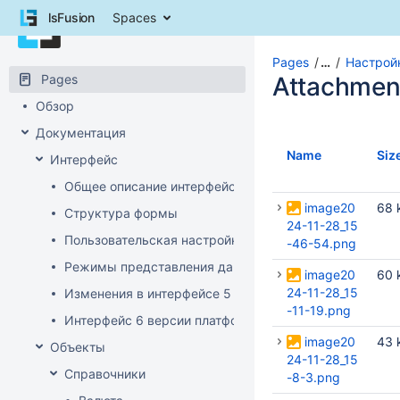
Skip
lsFusion
Spaces
to
lsFusion ERP
content
Skip
Pages
…
Настрой
to
Pages
Attachmen
breadcrumbs
Обзор
Skip
to
Документация
header
Name
Siz
Интерфейс
menu
Skip
Общее описание интерфейса клиента
to
image20
68 
Структура формы
action
24-11-28_15
menu
Пользовательская настройка интерфейса
-46-54.png
Skip
Режимы представления данных
image20
60 
to
24-11-28_15
quick
Изменения в интерфейсе 5 версии платформы
-11-19.png
search
Интерфейс 6 версии платформы
image20
43 
Объекты
24-11-28_15
Справочники
-8-3.png