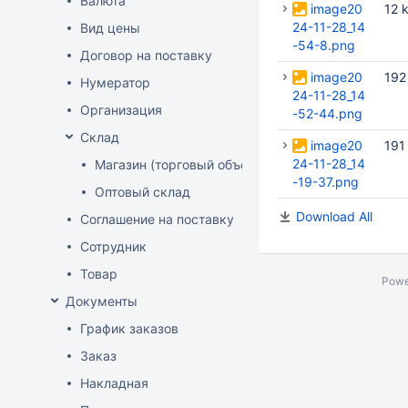
Валюта
image20
12 
24-11-28_14
Вид цены
-54-8.png
Договор на поставку
image20
192
Нумератор
24-11-28_14
Организация
-52-44.png
Склад
image20
191
24-11-28_14
Магазин (торговый объект)
-19-37.png
Оптовый склад
Download All
Соглашение на поставку
Сотрудник
Товар
Powe
Документы
График заказов
Заказ
Накладная