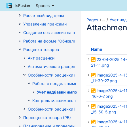
Skip
lsFusion
Spaces
Таблица стандартных видов цен
to
content
Расчетный вид цены
Skip
Pages
…
Учет на
Управление прайсами
to
Attachmen
breadcrumbs
Создание соглашения на поставку
Skip
Работа на форме "Обновление розничных цен"
to
header
Name
Расценка товаров
menu
Акт расценки
Skip
23-04-2025 14-
to
21-11.png
Автоматическая расценка при проведении докум
action
Особенности расценки в РБ
image2025-4-1
menu
_11-39-27.png
Skip
Работа с предельными надбавками
to
image2025-4-1
Учет надбавки импортера (по постановлени
quick
_16-0-7.png
search
Контроль максимальных цен (РБ)
image2025-4-1
Особенности расценки РФ
_15-50-5.png
Переоценка товара (РБ)
image2025-4-1
Планирование и проведение акций