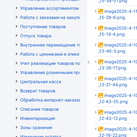
_15-38-51.png
Управление ассортиментом магазинов
image2025-4-1
Работа с заказами на закупку
_15-28-6.png
Поступление товаров
image2025-4-1
_15-19-4.png
Отпуск товара
Внутреннее перемещение товаров
image2025-4-1
_13-46-3.png
Работа с ценниками и этикетками
image2025-4-1
Учет реализации товаров по кассе
_13-26-17.png
Управление розничными продажами
image2025-4-1
Центральная касса
_13-21-44.png
Возврат товаров
image2025-4-1
Обработка интернет-заказов
_12-43-35.png
Списание товаров
image2025-4-1
Инвентаризация
_12-43-12.png
Зоны хранения
image2025-4-1
_12-16-22.png
Изменение остатка