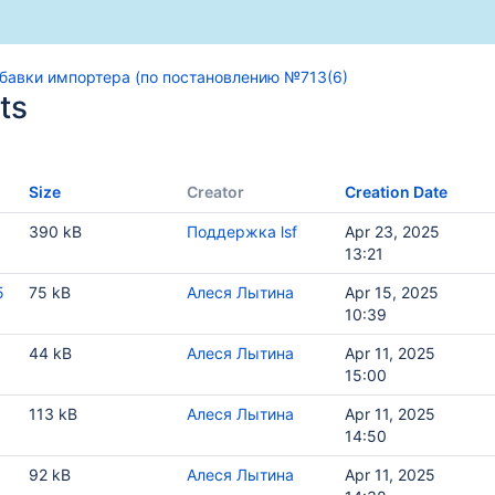
дбавки импортера (по постановлению №713(6)
ts
Size
Creator
Creation Date
390 kB
Поддержка lsf
Apr 23, 2025
13:21
ентов товародвижения
5
75 kB
Алеся Лытина
Apr 15, 2025
10:39
1
44 kB
Алеся Лытина
Apr 11, 2025
ю №713(6)
15:00
1
113 kB
Алеся Лытина
Apr 11, 2025
14:50
1
92 kB
Алеся Лытина
Apr 11, 2025