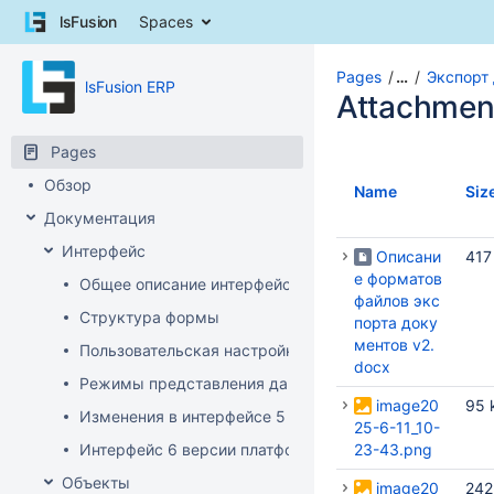
Skip
lsFusion
Spaces
to
content
Skip
Pages
…
Экспорт
lsFusion ERP
to
Attachmen
breadcrumbs
Skip
Pages
to
Обзор
header
Name
Siz
menu
Документация
Skip
Интерфейс
to
Описани
417
action
е форматов
Общее описание интерфейса клиента
menu
файлов экс
Структура формы
Skip
порта доку
to
ментов v2.
Пользовательская настройка интерфейса
quick
docx
Режимы представления данных
search
image20
95 
Изменения в интерфейсе 5 версии платформы
25-6-11_10-
Интерфейс 6 версии платформы
23-43.png
Объекты
image20
242